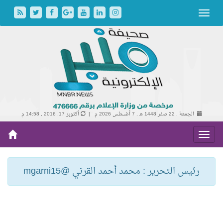
الجمعة , 22 صفر 1448 هـ ,
7 أغسطس 2026 م |
أكتوبر 17, 2016 , 14:58 م
رئيس التحرير : محمد أحمد القرني @mgarni15