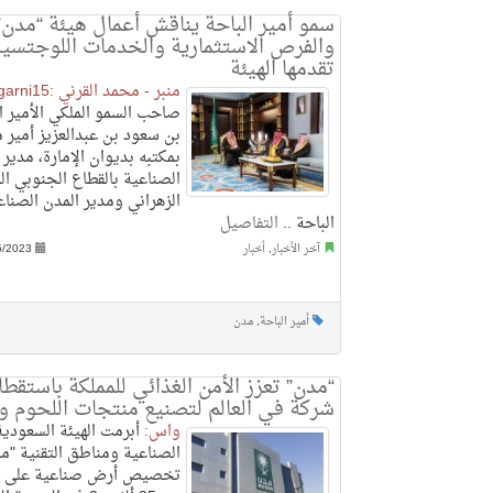
سمو أمير الباحة يناقش أعمال هيئة “مدن”
والفرص الاستثمارية والخدمات اللوجتسية
تقدمها الهيئة
منبر - محمد القرني :mgarni15@
صاحب السمو الملكي الأمير ا
بن سعود بن عبدالعزيز أمير م
بمكتبه بديوان الإمارة، مدير 
الصناعية بالقطاع الجنوبي ا
الزهراني ومدير المدن الصناع
الباحة ..
التفاصيل
آخر الأخبار
,
أخبار
5/2023
أمير الباحة
,
مدن
“مدن” تعزز الأمن الغذائي للمملكة باستقطا
شركة في العالم لتصنيع منتجات اللحوم و
واس:
أبرمت الهيئة السعودية
الصناعية ومناطق التقنية "م
تخصيص أرض صناعية على م