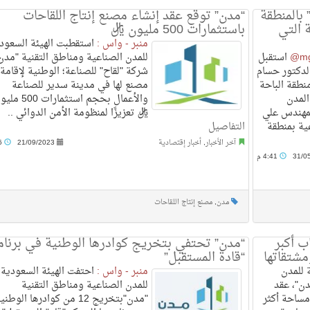
 بالمنطقة
“مدن” توقع عقد إنشاء مصنع إنتاج اللقاحات
 التي
باستثمارات 500 مليون ريال
منبر - واس :
استقطبت الهيئة السعود
استقبل
للمدن الصناعية ومناطق التقنية "مدن
لدكتور حسام
شركة "لقاح" للصناعة؛ الوطنية لإقامة
نطقة الباحة
مصنع لها في مدينة سدير للصناعة
المدن
والأعمال بحجم استثمارات 00
لمهندس علي
ريال تعزيزًا لمنظومة الأمن الدوائي ..
ية بمنطقة
التفاصيل
آخر الأخبار
,
أخبار إقتصادية
21/09/2023
4:06 م
31/0
4:41 م
مدن
,
مصنع إنتاج اللقاحات
ب أكبر
“مدن” تحتفي بتخريج كوادرها الوطنية في برنا
مشتقاتها
“قادة المستقبل”
 للمدن
منبر - واس :
احتفت الهيئة السعودية
دن"، عقد
للمدن الصناعية ومناطق التقنية
ساحة أكثر
"مدن"بتخريج 12 من كوادرها الوطن