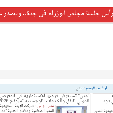
رأس جلسة مجلس الوزراء في جدة.. ويصدر عدد
أرشيف الوسم :
مدن
ة
“مدن” تستعرض فرصها الاستثمارية في المعرض
 فود
الدولي للنقل والخدمات اللوجستية “ميونخ 2025”
منبر - واس :
شاركت الهيئة السعودية
عودية للمدن
للمدن الصناعية ومناطق التقنية "مدن