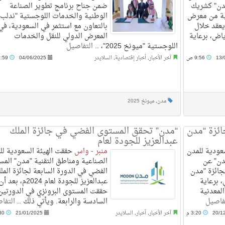
مدن" كشريك
ضمن جناح برنامج تطوير الصناعة
ية من معرض
الوطنية والخدمات اللوجستية "ندلب"
يعقد خلال
بالتعاون مع استثمر في السعودية، في
أبريل بالرياض، برعاية
المعرض الدولي للنقل والخدمات
اللوجستية "ميونخ 2025"، ..
التفاصيل
13/
9:56 ص
آخر الأخبار
,
أخبار إقتصادية
,
السلايدر
04/06/2025
11:59 ص
مدن
,
ميونخ 2025
ائزة “مدن
“مدن” تحقق المستوى الفضي في جائزة الملك
عبدالعزيز للجودة لعام
عودية للمدن
منبر - واس
حققت الهيئة السعودية لل
دن" عن
الصناعية ومناطق التقنية "مدن" الم
جائزة "مدن
الفضي في الدورة السابعة لجائزة المل
لجاري، برعاية
عبدالعزيز للجودة لعام 2024م، بعد أ
المعدنية
حققت المستوى البرونزي في الدورتين
فاصيل
السادسة والرابعة. ويأتي ذلك ..
التفا
20/1
3:20 م
آخر الأخبار
,
أخبار
,
السلايدر
21/01/2025
12:30 م