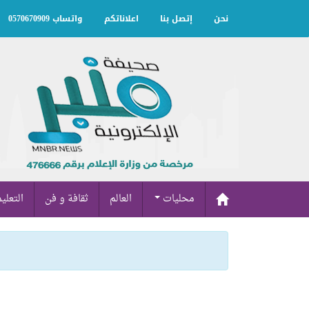
نحن
إتصل بنا
اعلاناتكم
واتساب 0570670909
محليات
العالم
ثقافة و فن
التعلي