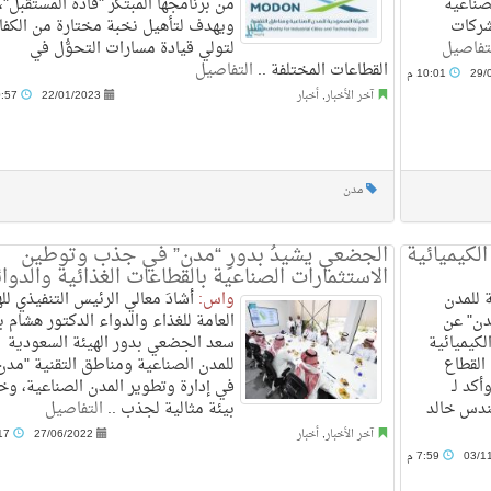
نة الصناعية
من برنامجها المبتكر "قادة المستقبل"،
شركات
ويهدف لتأهيل نخبة مختارة من الكف
تفاصيل
لتولي قيادة مسارات التحوُّل في
القطاعات المختلفة ..
التفاصيل
29/
10:01 م
آخر الأخبار
,
أخبار
22/01/2023
10:57 ص
مدن
ًا للمواد الكيميائية
الجضعي يشيدُ بدورِ “مدن” في جذب وتوطين
الاستثمارات الصناعية بالقطاعات الغذائية والدوائ
 للمدن
واس:
أشادَ معالي الرئيس التنفيذي لله
دن" عن
العامة للغذاء والدواء الدكتور هشام ب
واد الكيميائية
سعد الجضعي بدور الهيئة السعودية
 القطاع
للمدن الصناعية ومناطق التقنية "مدن
صنعًا. وأكد لـ
في إدارة وتطوير المدن الصناعية، وخ
هندس خالد
بيئة مثالية لجذب ..
التفاصيل
آخر الأخبار
,
أخبار
27/06/2022
10:17 م
03/1
7:59 م