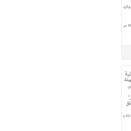
اءات
ية
يئة
ن
"
لق