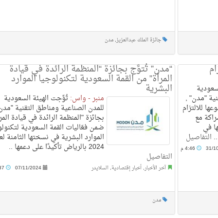
جائزة الملك عبدالعزيز
,
مدن
ام
“مدن” تُتوَّج بجائزة “المنظمة الرائدة في قيادة
المرأة” من القمة السعودية لتكنولوجيا الموارد
البشرية
سعودية
ية "مدن" ,
منبر - واس:
تُوِّجت الهيئة السعودية
عها للالتزام
للمدن الصناعية ومناطق التقنية "مدن
راكة مع
بجائزة "المنظمة الرائدة في قيادة المر
ا في
ضمن فعّاليات القمة السعودية لتكنولو
..
التفاصيل
الموارد البشرية في نسختها الثامنة لع
2024 بالرياض تأكيدًا على دعمها ..
31/1
4:46 م
التفاصيل
آخر الأخبار
,
أخبار إقتصادية
,
السلايدر
07/11/2024
12:37 م
مدن