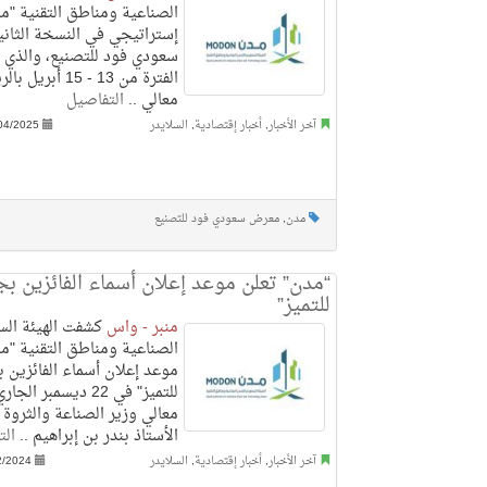
الصناعية ومناطق التقنية "
إستراتيجي في النسخة الثان
سعودي فود للتصنيع، والذي 
الفترة من 13 - 15 
معالي ..
التفاصيل
آخر الأخبار
,
أخبار إقتصادية
,
السلايدر
04/2025
مدن
,
معرض سعودي فود للتصنيع
“مدن” تعلن موعد إعلان أسماء الفائزين بج
للتميز”
منبر - واس
كشفت الهيئة الس
الصناعية ومناطق التقنية "م
موعد إعلان أسماء الفائزين ب
للتميز" في 22 ديسمبر ا
معالي وزير الصناعة والثروة 
الأستاذ بندر بن إبراهيم ..
الت
آخر الأخبار
,
أخبار إقتصادية
,
السلايدر
2/2024