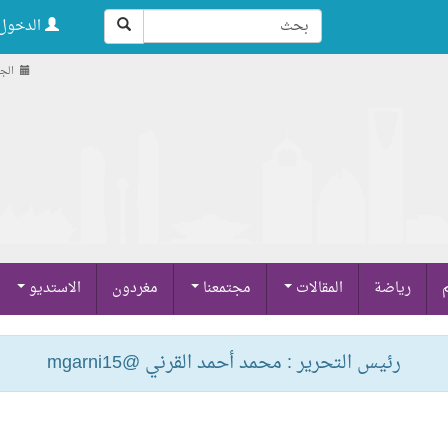
الدخول 
الجمعة , 
م
رياضة
المقالات
مجتمعنا
مغردون
الاستديو
رئيس التحرير : محمد أحمد القرني @mgarni15