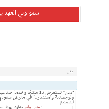
سمو ولي العهد ي
مدن
“مدن” تستعرض 16 منتجًا وخدمة صناعي
ولوجستية واستثمارية في معرض سعودي
للتصنيع
منبر - واس
تشارك الهيئة الس