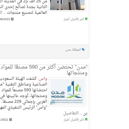
من 25 ألف م2 في المدي
الثانية بجدة لصالح إحدى ال
العالمية لتصنيع منتجات ..
ال
آخر الأخبار
,
أخبار
08/2022
المملكة
,
مدن
“مدن” تحتضن أكثر من 590 مصنع
ومنتجاتها
واس:
كشفت الهيئة السعودية
الصناعية ومناطق التقنية "م
احتضانها 593 مصنعاً للم
ومنتجاتها، تُوجد غالبيتها في
الغربي بإجمالي 229 م
"واس" الرئيس التنفيذي الم
بن ..
التفاصيل
آخر الأخبار
,
أخبار
1/2021