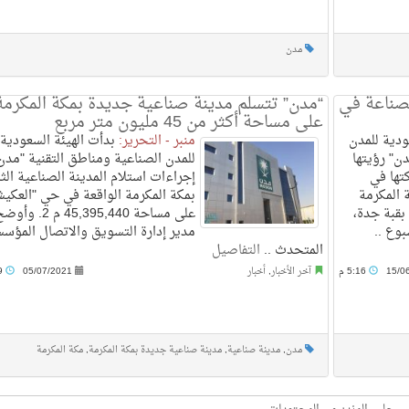
مدن
لصناعة في
“مدن” تتسلم مدينة صناعية جديدة بمكة المكرمة
على مساحة أكثر من 45 مليون متر مربع
دية للمدن
منبر - التحرير:
بدأت الهيئة السعودية
ن" رؤيتها
للمدن الصناعية ومناطق التقنية "مدن
تها في
إجراءات استلام المدينة الصناعية الثا
المكرمة
بمكة المكرمة الواقعة في حي "العكيش
 بقبة جدة،
على مساحة 45,395,440 م 2. وأ
بوع ..
مدير إدارة التسويق والاتصال المؤس
المتحدث ..
التفاصيل
15/0
5:16 م
آخر الأخبار
,
أخبار
05/07/2021
3:29 م
مدن
,
مدينة صناعية
,
مدينة صناعية جديدة بمكة المكرمة
,
مكة المكرمة