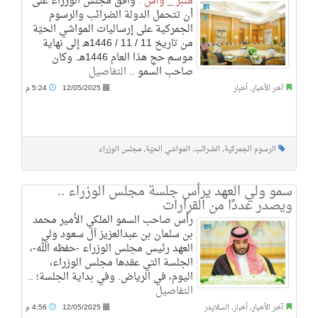
منبر _ واس :
وافق مجلس الوزراء على
أن تتحمل الدولة الضرائب والرسوم
الجمركية على إرساليات المواشي الحيّة
من تاريخ 11 / 11 / 1446هـ إلى نهاية
موسم حج هذا العام 1446هـ. وكان
صاحب السمو ..
التفاصيل
آخر الأخبار
,
أخبار
12/05/2025
5:24 م
الرسوم الجمركية
,
الضرائب
,
المواشي الحيّة
,
مجلس الوزراء
سمو ولي العهد يرأس جلسة مجلس الوزراء ..
ويصدر عددًا من القرارات
رأس صاحب السمو الملكي الأمير محمد
بن سلمان بن عبدالعزيز آل سعود ولي
العهد رئيس مجلس الوزراء -حفظه الله-،
الجلسة التي عقدها مجلس الوزراء،
اليوم، في الرياض. وفي بداية الجلسة؛ ..
التفاصيل
آخر الأخبار
,
أخبار
,
السلايدر
12/05/2025
4:56 م