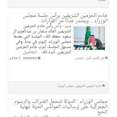
محددة
خادم الحرمين الشريفين يرأس جلسة مجلس
الوزراء .. ويصدر عددًا من القرارات
منبر - واس
رأس خادم الحرمين
الشريفين الملك سلمان بن عبدالعزيز آل
سعود -حفظه الله-، الجلسة التي عقدها
مجلس الوزراء، اليوم، في جدة. وفي
مستهل الجلسة، أعرب خادم الحرمين
الشريفين -أيده الله- ..
التفاصيل
آخر الأخبار
,
أخبار
,
السلايدر
20/05/2025
4:04 م
خادم الحرمين الشريفين
,
مجلس الوزراء
مجلس الوزراء : الدولة تتحمل الضرائب والرسوم
الجمركية على إرساليات المواشي الحيّة لنهاية
الحج