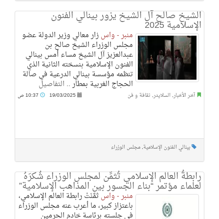
الشيخ صالح آل الشيخ يزور بينالي الفنون
الإسلامية 2025
منبر - واس
زار معالي وزير الدولة عضو
مجلس الوزراء الشيخ صالح بن
عبدالعزيز آل الشيخ مساء أمس بينالي
الفنون الإسلامية بنسخته الثانية الذي
تنظمه مؤسسة بينالي الدرعية في صالة
الحجاج الغربية بمطار ..
التفاصيل
آخر الأخبار
,
السلايدر
,
ثقافة و فن
19/03/2025
10:37 ص
بينالي الفنون الإسلامية
,
مجلس الوزراء
رابطةُ العالم الإسلامي تُثمِّن لمجلس الوزراء شُكرَهُ
لعلماء مؤتمر “بناء الجسور بين المذاهب الإسلامية”
منبر - واس
ثمَّنَتْ رابطة العالم الإسلامي،
باعتزاز كبير، ما أعرب عنه مجلس الوزراء
في جلسته برئاسة خادم الحرمين