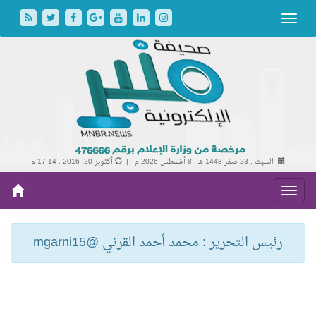
السبت , 23 صفر 1448 هـ ,
8 أغسطس 2026 م |
أكتوبر 20, 2016 , 17:14 م
رئيس التحرير : محمد أحمد القرني @mgarni15