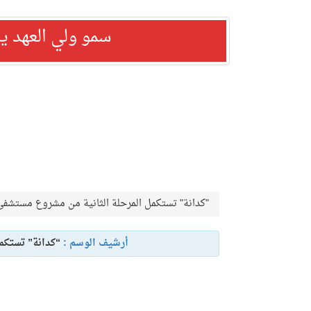
سمو ولي العهد ي
"كدانة" تستكمل المرحلة الثانية من مشروع مستشفى
أرشيف الوسم :
“كدانة” تستكم