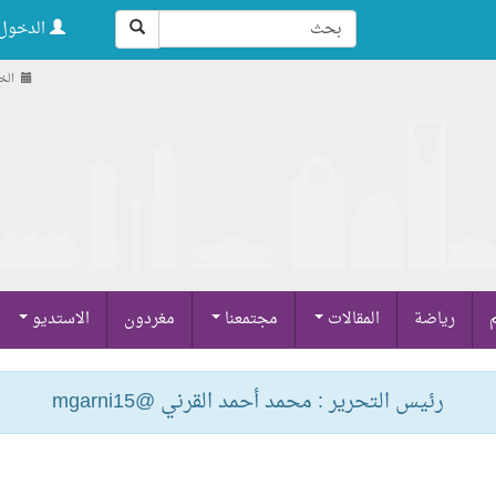
الدخول 
الخميس ,
م
رياضة
المقالات
مجتمعنا
مغردون
الاستديو
رئيس التحرير : محمد أحمد القرني @mgarni15