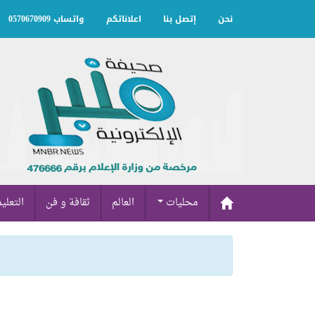
نحن
إتصل بنا
اعلاناتكم
واتساب 0570670909
محليات
العالم
ثقافة و فن
التعلي