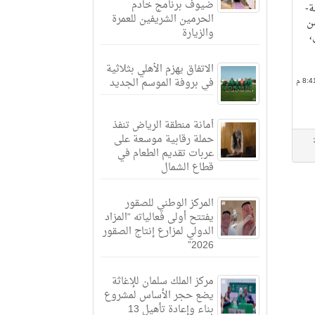
ضيوف برنامج خادم
ة-
الحرمين الشريفين للعمرة
من
والزيارة
،
الاتفاق يهزم الأهلي بثلاثية
في بروفة الموسم الجديد
أمانة منطقة الرياض تنفذ
حملة رقابية موسعة على
عربات تقديم الطعام في
قطاع الشمال
المركز الوطني للصقور
يفتتح أولى فعالياته “المزاد
الدولي لمزارع إنتاج الصقور
2026”
مركز الملك سلمان للإغاثة
يضع حجر الأساس لمشروع
بناء وإعادة تأهيل 13