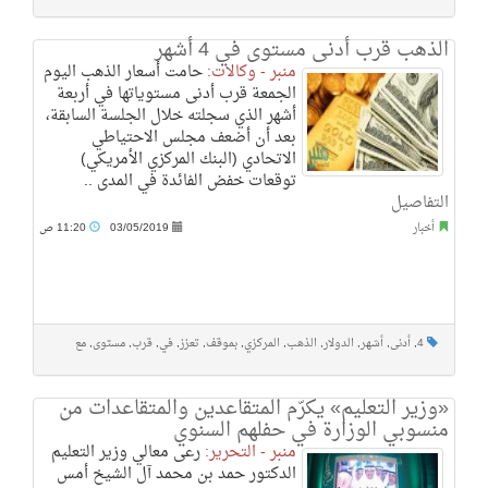
الذهب قرب أدنى مستوى في 4 أشهر
منبر - وكالات:
حامت أسعار الذهب اليوم
الجمعة قرب أدنى مستوياتها في أربعة
أشهر الذي سجلته خلال الجلسة السابقة،
بعد أن أضعف مجلس الاحتياطي
الاتحادي (البنك المركزي الأمريكي)
توقعات خفض الفائدة في المدى ..
التفاصيل
أخبار
03/05/2019
11:20 ص
4
,
أدنى
,
أشهر
,
الدولار
,
الذهب
,
المركزي
,
بموقف
,
تعزز
,
في
,
قرب
,
مستوى
,
مع
«وزير التعليم» يكرّم المتقاعدين والمتقاعدات من
منسوبي الوزارة في حفلهم السنوي
منبر - التحرير:
رعى معالي وزير التعليم
الدكتور حمد بن محمد آل الشيخ أمس