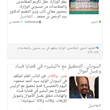
بمقر الوزارة, حفل تكريم المتقاعدين
والمتقاعدات من منسوبي الوزارة،
بحضور معالي نائب وزير التعليم الدكتور
عبد الرحمن بن محمد ..
التفاصيل
التعليم
03/05/2019
10:43 ص
التعليم
,
السنوي
,
المتقاعدين
,
الوزارة
,
حفلهم
,
في
,
من
,
منسوبي
,
والمتقاعدات
,
وزير
,
يكرم
السودان.. التحقيق مع «البشير» في قضايا فساد
وغسل أموال
منبر - وكالات:
قرر النائب العام المكلف
في السودان الوليد سيد أحمد محمود،
اليوم (الخميس)؛ فتح تحقيق مع الرئيس
المخلوع عمر البشير في قضايا فساد
واتهامات تتعلق بغسل الأموال وتمويل
الإرهاب. وقالت وكالة “سبوتنيك” ..
التفاصيل