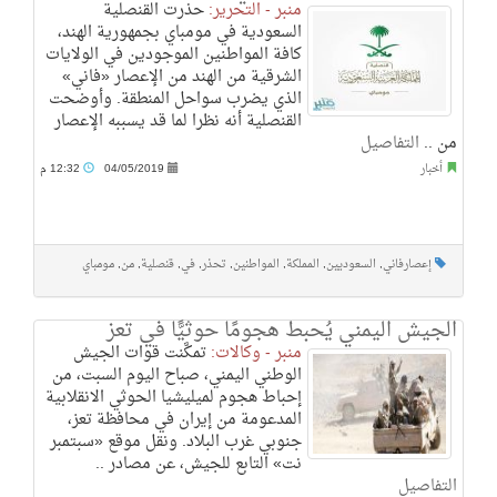
منبر - التحرير:
حذرت القنصلية
السعودية في مومباي بجمهورية الهند،
كافة المواطنين الموجودين في الولايات
الشرقية من الهند من الإعصار «فاني»
الذي يضرب سواحل المنطقة. وأوضحت
القنصلية أنه نظرا لما قد يسببه الإعصار
من ..
التفاصيل
أخبار
04/05/2019
12:32 م
إعصارفاني
,
السعوديين
,
المملكة
,
المواطنين
,
تحذر
,
في
,
قنصلية
,
من
,
مومباي
الجيش اليمني يُحبط هجومًا حوثيًّا في تعز
منبر - وكالات:
تمكَّنت قوات الجيش
الوطني اليمني، صباح اليوم السبت، من
إحباط هجوم لميليشيا الحوثي الانقلابية
المدعومة من إيران في محافظة تعز،
جنوبي غرب البلاد. ونقل موقع «سبتمبر
نت» التابع للجيش، عن مصادر ..
التفاصيل