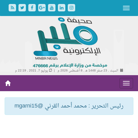
السبت , 23 صفر 1448 هـ ,
8 أغسطس 2026 م |
يوليو 7, 2021 , 22:19 م
رئيس التحرير : محمد أحمد القرني @mgarni15