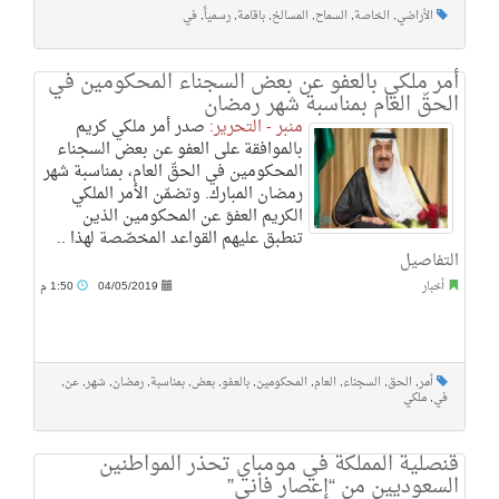
الأراضي
,
الخاصة
,
السماح
,
المسالخ
,
باقامة
,
رسمياً
,
في
أمر ملكي بالعفو عن بعض السجناء المحكومين في
الحقّ العام بمناسبة شهر رمضان
منبر - التحرير:
صدر أمر ملكي كريم
بالموافقة على العفو عن بعض السجناء
المحكومين في الحقّ العام، بمناسبة شهر
رمضان المبارك. وتضمّن الأمر الملكي
الكريم العفوَ عن المحكومين الذين
تنطبق عليهم القواعد المخصّصة لهذا ..
التفاصيل
أخبار
04/05/2019
1:50 م
أمر
,
الحق
,
السجناء
,
العام
,
المحكومين
,
بالعفو
,
بعض
,
بمناسبة
,
رمضان
,
شهر
,
عن
,
في
,
ملكي
قنصلية المملكة في مومباي تحذر المواطنين
السعوديين من “إعصار فاني”