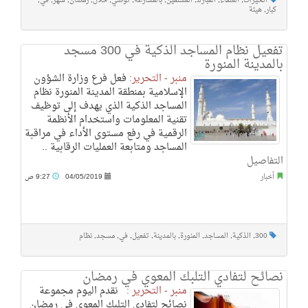
الخيرات
,
العلماء
,
المبارك
,
المسلمين
,
بالمسارعة
,
توصي
,
خلال
,
رمضان
,
شهر
,
في
,
كبار
,
هيئة
تفعيل نظام المساجد الذكية في 300 مسجد
بالمدينة المنورة
منبر - التحرير:
فعل فرع وزارة الشؤون
الإسلامية بمنطقة المدينة المنورة نظام
المساجد الذكية الذي يهدف إلى توظيف
تقنية المعلومات واستخدام الأنظمة
الرقمية في رفع مستوى الأداء في مراقبة
المساجد ومتابعة العمليات الرقابية ..
التفاصيل
أخبار
04/05/2019
9:27 ص
300
,
الذكية
,
المساجد
,
المنورة
,
بالمدينة
,
تفعيل
,
في
,
مسجد
,
نظام
نصائح لتفادي التلبك المعوي في رمضان
منبر - التحرير :
نقدم اليوم مجموعة
نصائح لتفادي التلبك المعوي في رمضان