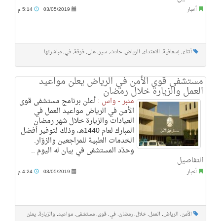
أخبار
03/05/2019
5:14 م
أثناء
,
إسعافية
,
الاعتداء
,
الرياض
,
حادث
,
سير
,
على
,
فرقة
,
في
,
مباشرتها
مستشفى قوى الأمن في الرياض يعلن مواعيد
العمل والزيارة خلال رمضان
منبر - واس :
أعلن برنامج مستشفى قوى
الأمن في الرياض مواعيد العمل في
العيادات والزيارة خلال شهر رمضان
المبارك لعام 1440هـ، وذلك لتوفير أفضل
الخدمات الطبية للمراجعين والزوّار.
وحدّد المستشفى في بيان له اليوم ..
التفاصيل
أخبار
03/05/2019
4:24 م
الأمن
,
الرياض
,
العمل
,
خلال
,
رمضان
,
في
,
قوى
,
مستشفى
,
مواعيد
,
والزيارة
,
يعلن