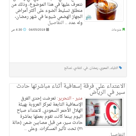
نتعرف عليها في هذا الموضوع، وذلك من
منطلق تسليط الضوء على أكثر أمراض
الجهاز الهضمي شيوعا في شهر رمضان،
وله عدد ..
التفاصيل
منوعات
04/05/2019
4:30 ص
التلبك
,
المعوي
,
رمضان
,
في
,
لتفادي
,
نصائح
الاعتداء على فرقة إسعافية أثناء مباشرتها حادث
سير في الرياض
منبر - التحرير:
تعرضت إحدى الفرق
الإسعافية التابعة لمركز العروبة بهيئة
الهلال الأحمر السعودي, لاعتداء صباح
اليوم بينما كانت تقوم بعملها بماشرة
حادث سير، من قبل مصابين ضمن (حالة
٢١) تحت تأثير المسكرات. وعلى ..
التفاصيل