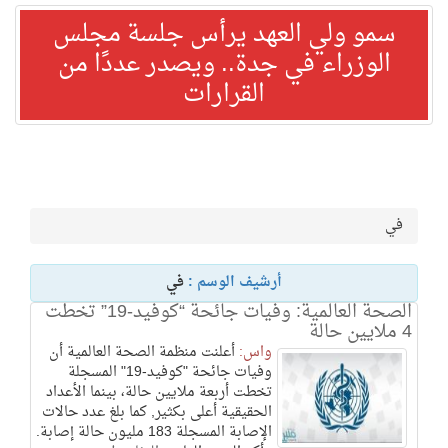
سمو ولي العهد يرأس جلسة مجلس
الوزراء في جدة.. ويصدر عددًا من
القرارات
في
أرشيف الوسم :
في
الصحة العالمية: وفيات جائحة “كوفيد-19” تخطت
4 ملايين حالة
واس:
أعلنت منظمة الصحة العالمية أن
وفيات جائحة "كوفيد-19" المسجلة
تخطت أربعة ملايين حالة، بينما الأعداد
الحقيقية أعلى بكثير, كما بلغ عدد حالات
الإصابة المسجلة 183 مليون حالة إصابة.