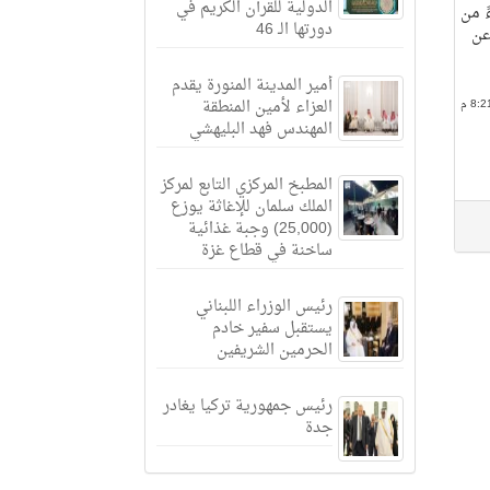
الدولية للقرآن الكريم في
ً من
دورتها الـ 46
 عن
أمير المدينة المنورة يقدم
العزاء لأمين المنطقة
المهندس فهد البليهشي
المطبخ المركزي التابع لمركز
الملك سلمان للإغاثة يوزع
(25,000) وجبة غذائية
ساخنة في قطاع غزة
رئيس الوزراء اللبناني
يستقبل سفير خادم
الحرمين الشريفين
رئيس جمهورية تركيا يغادر
جدة