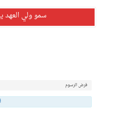
سمو ولي العهد ي
فرض الرسوم
أ