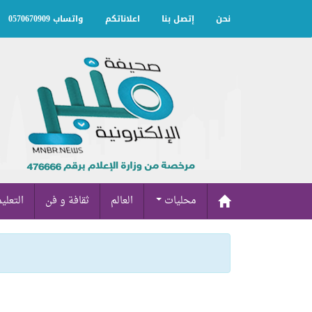
نحن
إتصل بنا
اعلاناتكم
واتساب 0570670909
محليات
العالم
ثقافة و فن
التعلي