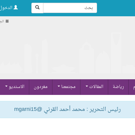
الدخول 
الجمعة , 
م
رياضة
المقالات
مجتمعنا
مغردون
الاستديو
رئيس التحرير : محمد أحمد القرني @mgarni15