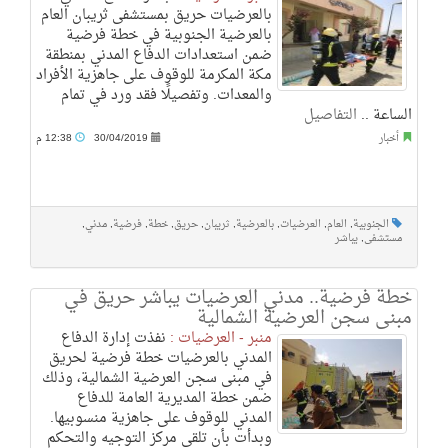
بالعرضيات حريق بمستشفى ثريبان العام
بالعرضية الجنوبية في خطة فرضية
ضمن استعدادات الدفاع المدني بمنطقة
مكة المكرمة للوقوف على جاهزية الأفراد
والمعدات. وتفصيلًا فقد ورد في تمام
الساعة ..
التفاصيل
أخبار
30/04/2019
12:38 م
الجنوبية
,
العام
,
العرضيات
,
بالعرضية
,
ثريبان
,
حريق
,
خطة
,
فرضية
,
مدني
,
مستشفى
,
يباشر
خطة فرضية.. مدني العرضيات يباشر حريق في
مبنى سجن العرضية الشمالية
منبر - العرضيات :
نفذت إدارة الدفاع
المدني بالعرضيات خطة فرضية لحريق
في مبنى سجن العرضية الشمالية، وذلك
ضمن خطة المديرية العامة للدفاع
المدني للوقوف على جاهزية منسوبيها.
وبدأت بأن تلقى مركز التوجيه والتحكم