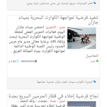
العام
,
العرضيات
,
حريق
,
فرضية
,
في
,
مدني
,
مستشفى
,
نمرة
,
يجري
تنفيذ فرضية لمواجهة الكوارث البحرية بميناء
جازان
منبر - التحرير:
احتضن ميناء جازان
اليوم، فعاليات التمرين العملي للخطة
الوطنية لمواجهة الكوارث البحرية (بحث
وإنقاذ 40)، برعاية معالي مدير عام حرس
الحدود رئيس اللجنة الوطنية الدائمة
لمواجهة الكوارث بمياه المملكة الفريق ..
التفاصيل
أخبار
28/03/2019
1:40 م
البحرية
,
الكوارث
,
بميناء
,
تنفيذ
,
جازان
,
فرضية
,
لمواجهة
نجاح فرضية إخلاء في قطار الحرمين السريع بجدة
منبر - جدة :
نجحت - ولله الحمد -
فرضية إخلاء تجريبية جرت أمس بقطار