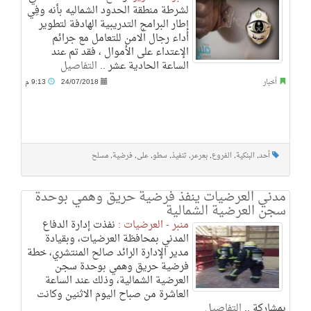
لشرطة منطقة الحدود الشماليه بأنه وفِي
إطار البرامج التدريبية الهادفة لتطوير
أداء رجال الامن للتعامل مع جرائم
الإعتداء على الأموال ، فقد تم عند
الساعة الحادية عشر ..
التفاصيل
أخبار
24/07/2018
9:13 م
أحد
,
البنكية
,
الفروع
,
بعرعر
,
تنفيذ
,
سطو
,
على
,
فرضية
,
مسلح
مدني العرضيات ينفذ فرضية حريق وهمي بوحدة
سجن العرضية الشمالية
منبر - العرضيات :
نفذت إدارة الدفاع
المدني بمحافظة العرضيات، وبقيادة
مدير الإدارة الرائد صالح المنتشري، خطة
فرضية حريق وهمي بوحدة سجن
العرضية الشمالية، وذلك عند الساعة
العاشرة من صباح اليوم الاثنين وكانت
بمشاركة ..
التفاصيل