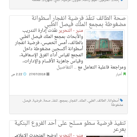
إخلاء
,
الحرمين
,
تقيم
,
رئاسة
,
شؤون
,
فرضية
,
كدي
,
للكهرباء
,
لمحطة
صحة الطائف تنفّذ فرضية انفجار أسطوانة
مضغوطة بمجمع الملك فيصل الطبي ‎
منبر - التحرير
نفّذت إدارة التدريب
والأبحاث بمجمع الملك فيصل الطبي
بالطائف، أمس الخميس، فرضية انفجار
أسطوانة أكسجين مضغوطة داخل
المجمع لقياس أداء الفرق الإسعافية،
وقياس جاهزية الأقسام والإدارات،
ومراجعة فاعلية التعامل مع ..
التفاصيل
أخبار
27/07/2018
2:22 ص
أسطوانة
,
الطائف
,
الطبي
,
الملك
,
انفجار
,
بمجمع
,
تنفذ
,
صحة
,
فرضية
,
فيصل
,
مضغوطة
تنفيذ فرضية سطو مسلح على أحد الفروع البنكية
بعرعر
منبر - التحرير
اوضح المتحدث الاعلامي