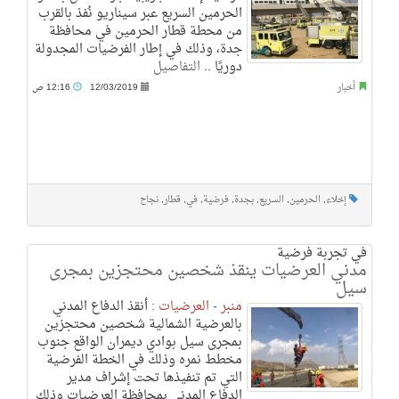
الحرمين السريع عبر سيناريو نُفذ بالقرب
من محطة قطار الحرمين في محافظة
جدة، وذلك في إطار الفرضيات المجدولة
دوريًا ..
التفاصيل
أخبار
12/03/2019
12:16 ص
إخلاء
,
الحرمين
,
السريع
,
بجدة
,
فرضية
,
في
,
قطار
,
نجاح
في تجربة فرضية
مدني العرضيات ينقذ شخصين محتجزين بمجرى
سيل
منبر - العرضيات :
أنقذ الدفاع المدني
بالعرضية الشمالية شخصين محتجزين
بمجرى سيل بوادي ديمران الواقع جنوب
مخطط نمره وذلك في الخطة الفرضية
التي تم تنفيذها تحت إشراف مدير
الدفاع المدني بمحافظة العرضيات وذلك