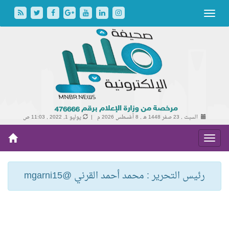
السبت , 23 صفر 1448 هـ ,
8 أغسطس 2026 م |
يوليو 1, 2022 , 11:03 ص
رئيس التحرير : محمد أحمد القرني @mgarni15