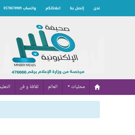
نحن
إتصل بنا
اعلاناتكم
واتساب 0570670909
محليات
العالم
ثقافة و فن
التعلي