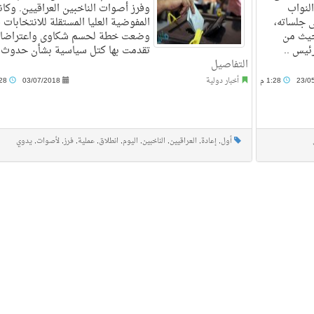
النواب
وفرز أصوات الناخبين العراقيين. وكا
ى جلساته،
المفوضية العليا المستقلة للانتخابات 
حيث من
وضعت خطة لحسم شكاوى واعتراضا
ئيس ..
تقدمت بها كتل سياسية بشأن حدوث .
التفاصيل
23/0
1:28 م
أخبار دولية
03/07/2018
9:28 ص
أول
,
إعادة
,
العراقيين
,
الناخبين
,
اليوم
,
انطلاق
,
عملية
,
فرز
,
لأصوات
,
يدوي