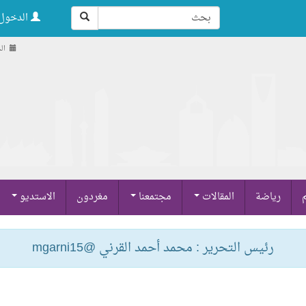
الدخول 
الجمعة
م
رياضة
المقالات
مجتمعنا
مغردون
الاستديو
رئيس التحرير : محمد أحمد القرني @mgarni15