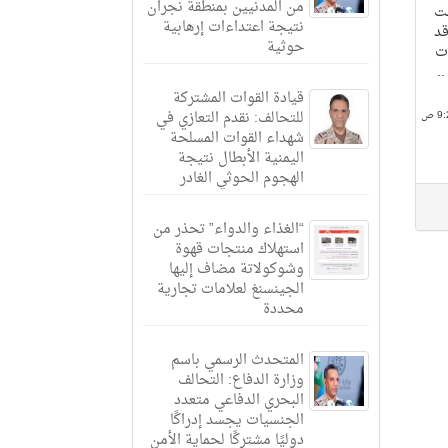
من المدنيين بمنطقة نجران
نت
نتيجة اعتداءات إرهابية
قد
حوثية
ت
.
قيادة القوات المشتركة
للتحالف: نقدم التعازي في
شهداء القوات المسلحة
اليمنية الأبطال نتيجة
الهجوم الحوثي الغادر
“الغذاء والدواء” تحذر من
استهلاك منتجات قهوة
وشوكولاتة مضاف إليها
الجينسنغ لعلامات تجارية
محددة
المتحدث الرسمي باسم
وزارة الدفاع: التحالف
البحري الدفاعي متعدد
الجنسيات يجسد إدراكًا
دوليًا مشتركًا لحماية الأمن