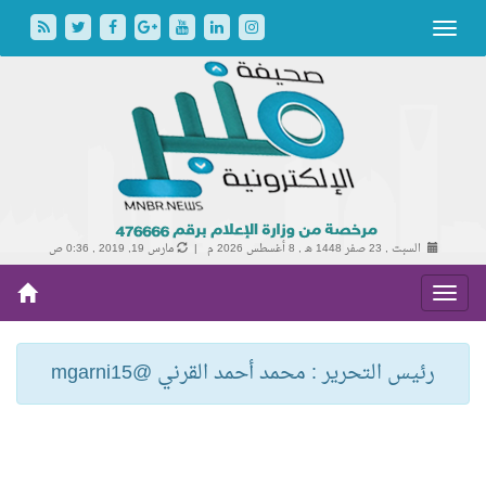
السبت , 23 صفر 1448 هـ ,
8 أغسطس 2026 م |
مارس 19, 2019 , 0:36 ص
رئيس التحرير : محمد أحمد القرني @mgarni15