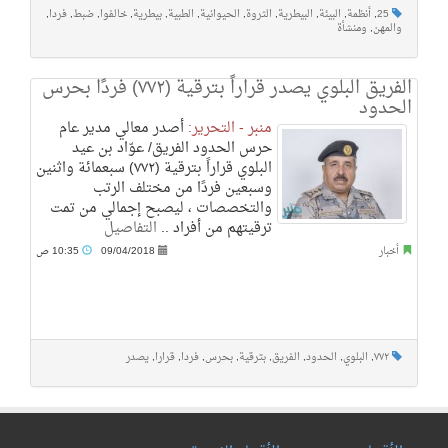
25
,
أنظمة
,
البيئة
,
البيطرية
,
الثروة
,
الحيوانية
,
الطبية
,
بيطرية
,
خالفوا
,
ضبط
,
فردا
,
والمهن
,
ومنشأة
الفريق البلوي يصدر قراراً بترقية (٧٧٢) فردًا بحرس
الحدود
منبر - التحرير:
أصدر معالي مدير عام
حرس الحدود الفريق/ عوّاد بن عيد
البلوي قراراً بترقية (٧٧٢) سبعمائة واثنين
وسبعين فردًا من مختلف الرتب
والتخصصات ، ليصبح إجمالي من تمت
ترقيتهم من أفراد ..
التفاصيل
أخبار
09/04/2018
10:35 ص
٧٧٢
,
البلوي
,
الحدود
,
الفريق
,
بترقية
,
بحرس
,
فردا
,
قرارا
,
يصدر