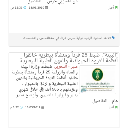
من منسوبي حرس ..
التفاصيل
أخبار
18/03/2019
12:36 ص
4776
,
الحدود
,
الرتب
,
ترقية
,
حرس
,
فردا
,
في
,
مختلف
,
من
,
والتخصصات
“البيئة”: ضبط 25 فرداً ومنشأة بيطرية خالفوا
أنظمة الثروة الحيوانية والمهن الطبية البيطرية
منبر - التحرير:
ضبطت وزارة البيئة
والمياه والزراعة 25 فرداً ومنشأة بيطرية
خالفوا أنظمة الثروة الحيوانية والمهن
الطبية البيطرية والرفق بالحيوان،
وغرّمتهم بـ 565 ألف ريال خلال شهري
يناير وفبراير الماضيين. وأوضح مدير
عام ..
التفاصيل
أخبار
13/03/2019
3:32 م