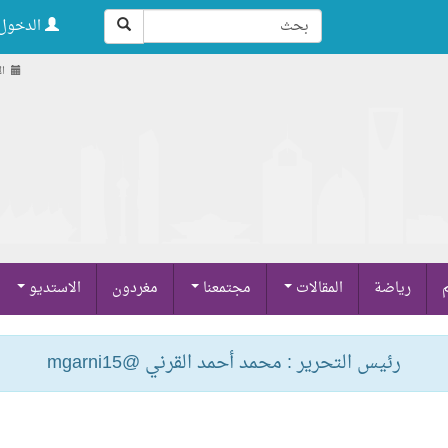
الدخول 
الأح
م
رياضة
المقالات
مجتمعنا
مغردون
الاستديو
رئيس التحرير : محمد أحمد القرني @mgarni15