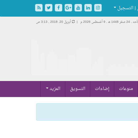
| التسجيل
د , 24 صفر 1448 هـ ,
9 أغسطس 2026 م |
أبريل 20, 2018 , 3:13 ص
منوعات
إضاءات
التسويق
المزيد