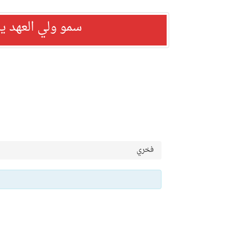
سمو ولي العهد ي
فخري