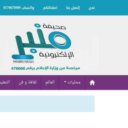
نحن
إتصل بنا
اعلاناتكم
واتساب 0570670909
محليات
العالم
ثقافة و فن
التعلي