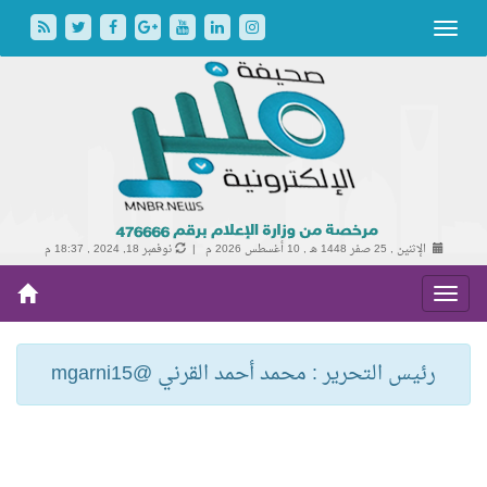
الإثنين , 25 صفر 1448 هـ ,
10 أغسطس 2026 م |
نوفمبر 18, 2024 , 18:37 م
رئيس التحرير : محمد أحمد القرني @mgarni15