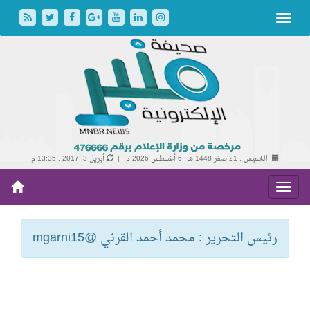
الخميس , 21 صفر 1448 هـ ,
6 أغسطس 2026 م |
أبريل 3, 2017 , 13:35 م
رئيس التحرير : محمد أحمد القرني @mgarni15