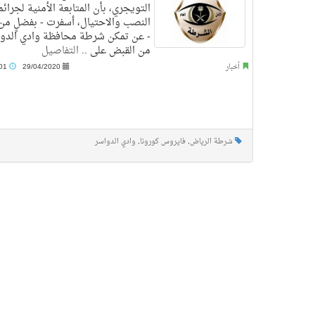
التويجري، بأن المتابعة الأمنية لجرائم
النصب والاحتيال، أسفرت - بفضلٍ من 
- عن تمكن شرطة محافظة وادي الدو
من القبض على ..
التفاصيل
أخبار
29/04/2020
2:01 ص
شرطة الرياض
,
فايروس كورونا
,
وادي الدواسر