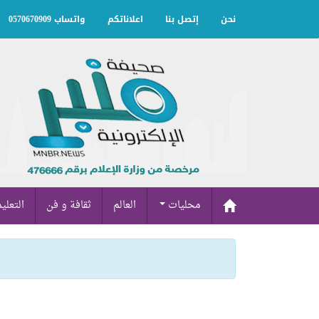
نحن
إتصل بنا
اعلاناتكم
واتساب 0570670909
محليات
العالم
ثقافة و فن
التعلي