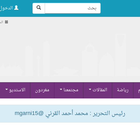
الدخول 
السبت ,
م
رياضة
المقالات
مجتمعنا
مغردون
الاستديو
رئيس التحرير : محمد أحمد القرني @mgarni15