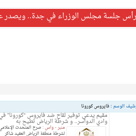
رأس جلسة مجلس الوزراء في جدة.. ويصدر عدد
شيف الوسم :
فايروس كورونا
مقيم يدعي توفير لقاح ضد فايروس “كورونا” في
وادي الدواسر.. و شرطة الرياض تطيح به
منبر - واس :
صرح المتحدث الإعلامي
لشرطة منطقة الرياض العقيد شاكر