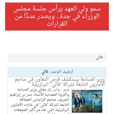
سمو ولي العهد يرأس جلسة مجلس
الوزراء في جدة.. ويصدر عددًا من
القرارات
فالي
أرشيف الوسم :
فالي
وزير الصناعة يستكشف فرص التعاون في مناجم
الأمازون التابعة لشركة “فالي” البرازيلية
منبر - واس
زار معالي وزير الصناعة
والثروة المعدنية الأستاذ بندر بن إبراهيم
الخريف، مناجم كاراجاس العملاقة
التابعة لشركة "فالي" في غابات الأمازون
البرازيلية، التي تعد من أكبر المجمعات