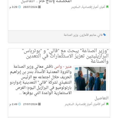
المخصصة لإنتاج خام ..
التفاصيل
أخبار
,
أخبار إقتصادية
,
السلايدر
28/07/2024
3:29 م
فالي
,
مناجم الأمازون
,
وزير الصناعة
“وزير الصناعة” يبحث مع “فالي” و “بوترباس”
البرازيليتين تعزيز الاستثمارات في التعدين
والصناعة
منبر - واس
ناقش معالي وزير الصناعة
والثروة المعدنية الأستاذ بندر بن إبراهيم
الخريف خلال اجتماعه مع الرئيس
التنفيذي لشركة "فالي" التعدينية إدواردو
بارتولوميو في البرازيل اليوم؛ الفرص
الاستثمارية الواعدة التي يوفرها ..
التفاصيل
آخر الأخبار
,
أخبار إقتصادية
,
السلايدر
27/07/2024
2:49 م