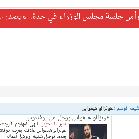
رأس جلسة مجلس الوزراء في جدة.. ويصدر عدد
شيف الوسم :
غونزالو هيغواين
غونزالو هيغواين يرحل عن يوفنتوس
منبر - التحرير :
أنهى المهاجم الأرجنتي
غونزالو هيغواين علاقته بفريقه يوفن
بعدما توصل شقيقه ووكيل أعماله