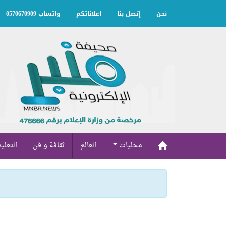
نحن
إتصل بنا
اعلاناتكم
واتساب 0570670909
محليات
العالم
ثقافة و فن
التعلي