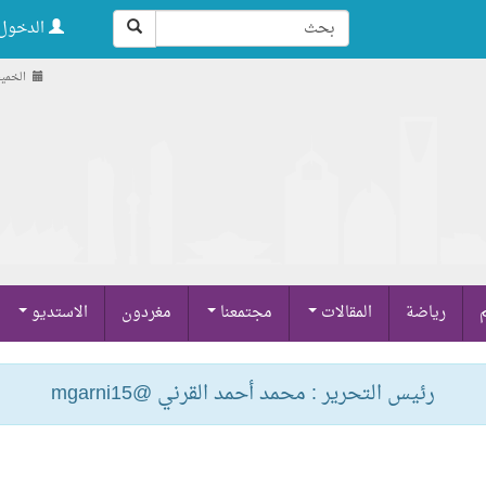
الدخول 
الخميس , 21 صف
م
رياضة
المقالات
مجتمعنا
مغردون
الاستديو
رئيس التحرير : محمد أحمد القرني @mgarni15