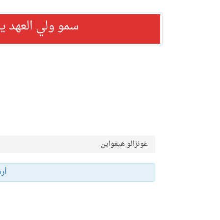
سمو ولي العهد ي
غونزالو هيغواين
أر