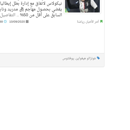
نيكولاس لاتفاق مع إدارة بطل إيطاليا،
يقضي بحصول مهاجم ريال مدريد وناب
السابق على أقل من 50% ..
التفاصيل
آخر الأخبار
,
رياضة
10/09/2020
5:48 ص
غونزالو هيغواين
,
يوفنتوس