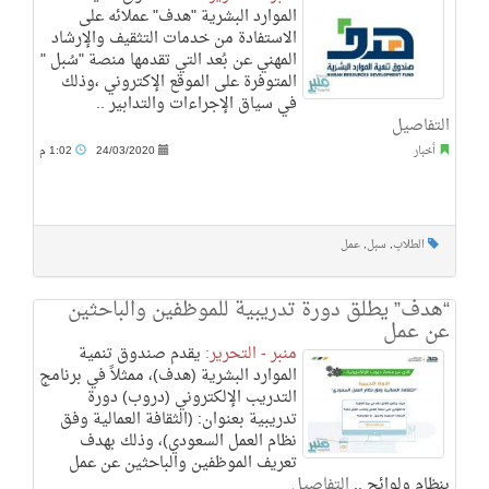
الموارد البشرية "هدف" عملائه على
الاستفادة من خدمات التثقيف والإرشاد
المهني عن بُعد التي تقدمها منصة "سُبل "
المتوفرة على الموقع الإكتروني ،وذلك
في سياق الإجراءات والتدابير ..
التفاصيل
أخبار
24/03/2020
1:02 م
الطلاب
,
سبل
,
عمل
“هدف” يطلق دورة تدريبية للموظفين والباحثين
عن عمل
منبر - التحرير:
يقدم صندوق تنمية
الموارد البشرية (هدف)، ممثلاً في برنامج
التدريب الإلكتروني (دروب) دورة
تدريبية بعنوان: (الثقافة العمالية وفق
نظام العمل السعودي)، وذلك بهدف
تعريف الموظفين والباحثين عن عمل
بنظام ولوائح ..
التفاصيل