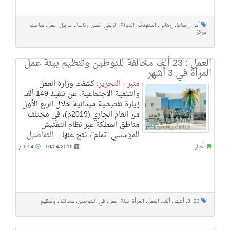
أمن
,
إحباط
,
إرهابي
,
استهدف
,
الدولة
,
الزلفي
,
تعلن
,
رئاسة
,
عـاجـل
,
عمل
,
مباحث
,
مركز
العمل : 23 ألف مخالفة للتوطين وتنظيم بيئة عمل
المرأة في 3 أشهر
منبر - التحرير:
كشفت وزارة العمل
والتنمية الاجتماعية، عن تنفيذ 149 ألف
زيارة تفتيشية ميدانية خلال الربع الأول
من العام الجاري (2019م)، في مختلف
مناطق المملكة عبر نظام التفتيش
المؤسسي "تمام"، نتج عنها ..
التفاصيل
أخبار
10/04/2019
1:54 م
23
,
3
,
أشهر
,
ألف
,
العمل
,
المرأة
,
بيئة
,
عمل
,
في
,
للتوطين
,
مخالفة
,
وتنظيم