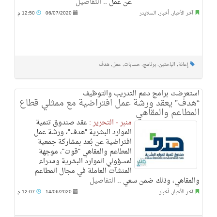
عن عمل ..
التفاصيل
آخر الأخبار
,
أخبار
,
السلايدر
06/07/2020
12:50 م
إعانة
,
الباحثين
,
برنامج
,
حسابات
,
عمل
,
هدف
استعرضت برامج دعم التدريب والتوظيف
“هدف” يعقد ورشة عمل افتراضية مع ممثلي قطاع
المطاعم والمقاهي
منبر - التحرير :
عقد صندوق تنمية
الموارد البشرية "هدف"، ورشة عمل
افتراضية عن بُعد بمشاركة جمعية
المطاعم والمقاهي "قوت"، موجهة
لمسؤولي الموارد البشرية ومدراء
المنشآت العاملة في مجال المطاعم
والمقاهي، وذلك ضمن سعي ..
التفاصيل
آخر الأخبار
,
أخبار
14/06/2020
12:07 م