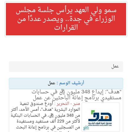
سمو ولي العهد يرأس جلسة مجلس
الوزراء في جدة.. ويصدر عددًا من
القرارات
عمل
أرشيف الوسم :
عمل
“هدف”: إيداع 348 مليون ريال في حسابات
مستفيدي برنامج إعانة الباحثين عن عمل
منبر - التحرير :
أودع صندوق تنمية
الموارد البشرية "هدف"، أمس الأحد، أكثر
من 348 مليون ريال، في الحسابات البنكية
لأكثر من 229 ألف مستفيد ومستفيدة
من المسجلين في برنامج إعانة البحث