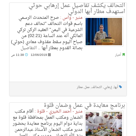
التحالف يكشف تفاصيل عمل إرهابي حوثي
استهدف مطار أبها الدولي
منبر - واس :
صرح المتحدث الرسمي
باسم قوات التحالف "تحالف دعم
الشرعية في اليمن" العقيد الركن تركي
المالكي أنه عند الساعة (02:21) من
صباح اليوم سقط مقذوف معادي (حوثي)
بصالة القدوم بمطار أبها ..
التفاصيل
أخبار
12/06/2019
11:38 ص
أبها
,
إرهابي
,
التحالف
,
عمل
,
مطار
برنامج معايدة في عمل وضمان قلوة
منبر - أحمد الخيري - قلوة :
أقام مكتب
الضمان ومكتب العمل بمحافظة قلوة مع
بداية دوام اليوم برنامج معايدة بحضور
مدير مكتب الضمان الأستاذ عبدالرحمن
رزق الله الزهراني ومدير مكتب العمل