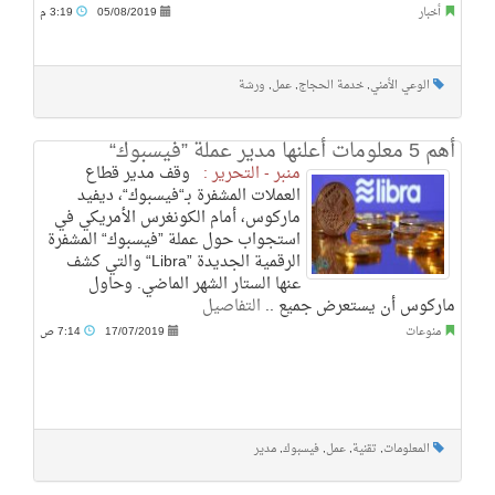
أخبار
05/08/2019
3:19 م
الوعي الأمني
,
خدمة الحجاج
,
عمل
,
ورشة
أهم 5 معلومات أعلنها مدير عملة ”فيسبوك“
منبر - التحرير :
وقف مدير قطاع
العملات المشفرة بـ“فيسبوك“، ديفيد
ماركوس، أمام الكونغرس الأمريكي في
استجواب حول عملة ”فيسبوك“ المشفرة
الرقمية الجديدة ”Libra“ والتي كشف
عنها الستار الشهر الماضي. وحاول
ماركوس أن يستعرض جميع ..
التفاصيل
منوعات
17/07/2019
7:14 ص
المعلومات
,
تقنية
,
عمل
,
فيسبوك
,
مدير