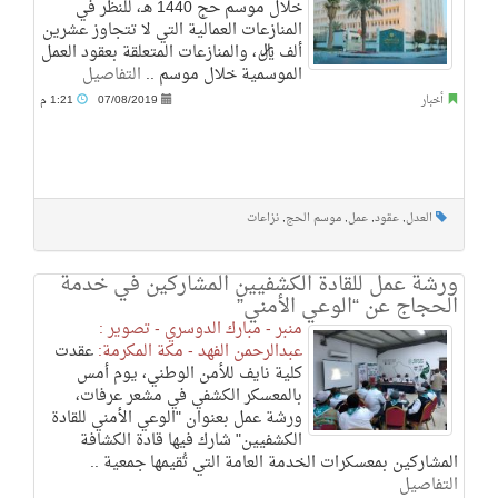
خلال موسم حج 1440 هـ، للنظر في
المنازعات العمالية التي لا تتجاوز عشرين
ألف ريال، والمنازعات المتعلقة بعقود العمل
الموسمية خلال موسم ..
التفاصيل
أخبار
07/08/2019
1:21 م
العدل
,
عقود
,
عمل
,
موسم الحج
,
نزاعات
ورشة عمل للقادة الكشفيين المشاركين في خدمة
الحجاج عن “الوعي الأمني”
منبر - مبارك الدوسري - تصوير :
عبدالرحمن الفهد - مكة المكرمة:
عقدت
كلية نايف للأمن الوطني، يوم أمس
بالمعسكر الكشفي في مشعر عرفات،
ورشة عمل بعنوان "الوعي الأمني للقادة
الكشفيين" شارك فيها قادة الكشافة
المشاركين بمعسكرات الخدمة العامة التي تُقيمها جمعية ..
التفاصيل