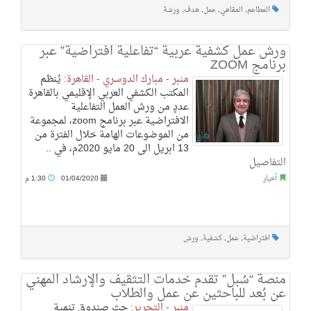
المطاعم
,
المقاهي
,
عمل
,
هدف
,
ورشة
ورش عمل كشفية عربية “تفاعلية افتراضية” عبر
برنامج ZOOM
منبر - مبارك الدوسري - القاهرة:
يُنظم
المكتب الكشفي العربي الإقليمي بالقاهرة
عددٍ من ورش العمل التفاعلية
الافتراضية عبر برنامج zoom، لمجموعة
من الموضوعات الهامة خلال الفترة من
13 ابريل الى 20 مايو 2020م، في ..
التفاصيل
أخبار
01/04/2020
1:30 م
افتراضية
,
عمل
,
كشفية
,
ورش
منصة “سُبل” تقدم خدمات التثقيف والإرشاد المهني
عن بُعد للباحثين عن عمل والطلاب
منبر - التحرير:
حث صندوق تنمية