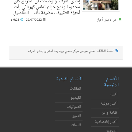
إحدى الغرف. وأوضحت أن الحريق كان
محدودا ونتج جراء تماس كهربائي بأحد
أجهزة التكييف، مضيفة بأنه ..
التفاصيل
آخر الأخبار
,
أخبار
22/07/2022
6:23 م
"صحة الطائف" تخلي مرضى مركز صحي رنيه بعد احتراق إحدى الغرف
الأقسام
الأقسام الفرعية
الرئيسية
المقالات
أخبار
الفيديو
أخبار دولية
الصوتيات
ثقافة و فن
الصور
أخبار إقتصادية
الملفات
المجتمع