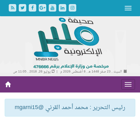
السبت , 23 صفر 1448 هـ ,
8 أغسطس 2026 م |
يوليو 26, 2018 , 11:05 ص
رئيس التحرير : محمد أحمد القرني @mgarni15