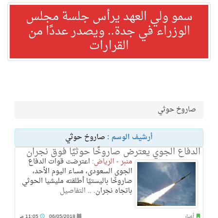
سمو ولي العهد يرأس جلسة مجلس
الوزراء في جدة.. ويصدر عددًا من
القرارات
صاروخ حوثي
أرشيف الوسم :
صاروخ حوثي
الدفاع الجوي يعترض صاروخًا حوثيًا فوق نجران
منبر - الرياض:
اعترضت قوات الدفاع
الجوى السعودى، مساء اليوم الأحد،
صاروخًا باليستيًا أطلقته مليشيا الحوثي
باتجاه نجران. ..
التفاصيل
أخبار
06/05/2018
11:05 ص