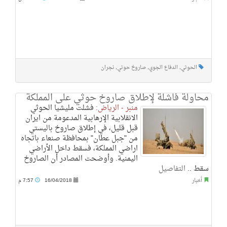
الحوثي
,
الدفاع الجوي
,
صاروخ حوثي
,
نجران
محاولة فاشلة لإطلاق صاروخ حوثي على المملكة
منبر - الرياض:
فشلت مليشيا الحوثي
الانقلابية الإرهابية المدعومة من ايران
قبل قليل، في إطلاق صاروخ باليستي
من "جبل عطان" بمحافظة صنعاء باتجاه
اراضي المملكة، فسقط داخل الأراضي
اليمنية. وأوضحت المصادر أن الصاروخ
سقط ..
التفاصيل
أخبار
16/04/2018
7:57 م