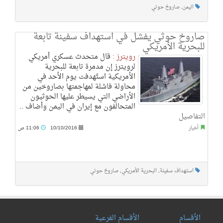
اليمن
,
صاروخ حوثي
صاروخ حوثي يفشل في استهداف سفينة تابعة
للبحرية الأمريكي
رويترز :
قال متحدث عسكري أمريكي
لرويترز إن مدمرة تابعة للبحرية
الأمريكية استُهدفت يوم الأحد في
محاولة فاشلة لمهاجمتها بصاروخين من
الأراضي التي يسيطر عليها الحوثيون
المتحالفون مع إيران في اليمن وأضاف ..
التفاصيل
أخبار
10/10/2016
11:06 ص
استهداف سفينة
,
البحرية الأمريكي
,
صاروخ حوثي
الأقسام
الأقسام الفرعية