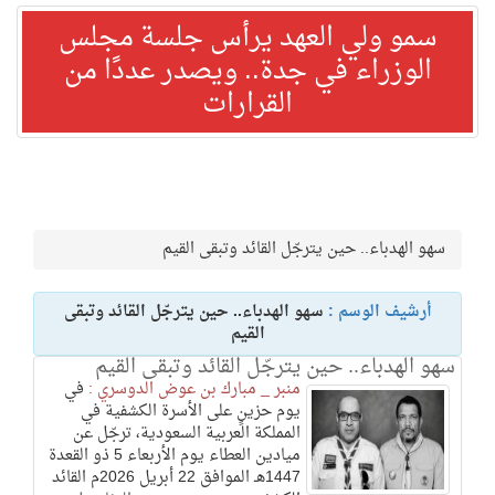
سمو ولي العهد يرأس جلسة مجلس
الوزراء في جدة.. ويصدر عددًا من
القرارات
سهو الهدباء.. حين يترجّل القائد وتبقى القيم
أرشيف الوسم :
سهو الهدباء.. حين يترجّل القائد وتبقى
القيم
سهو الهدباء.. حين يترجّل القائد وتبقى القيم
منبر _ مبارك بن عوض الدوسري :
في
يوم حزينٍ على الأسرة الكشفية في
المملكة العربية السعودية، ترجّل عن
ميادين العطاء يوم الأربعاء 5 ذو القعدة
1447هـ الموافق 22 أبريل 2026م القائد