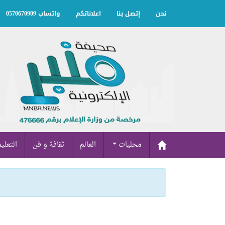
نحن
إتصل بنا
اعلاناتكم
واتساب 0570670909
محليات
العالم
ثقافة و فن
التعلي