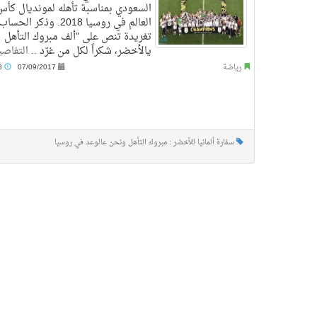
السعودي بمناسبة تأهله لمونديال كأس
العالم في روسيا 2018. وذكر ا
تغريدة تنص على "ألف مبروك التأهل
يالأخضر، شكراً لكل من غرّد ..
التفاص
رياضة
07/09/2017
6:18 م
سفارة ألمانيا للأخضر : مبروك التأهل ونحن عالوعد في روسيا