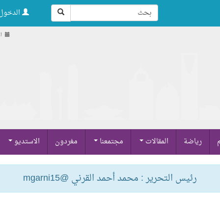
الدخول 
الأح
م
رياضة
المقالات
مجتمعنا
مغردون
الاستديو
رئيس التحرير : محمد أحمد القرني @mgarni15