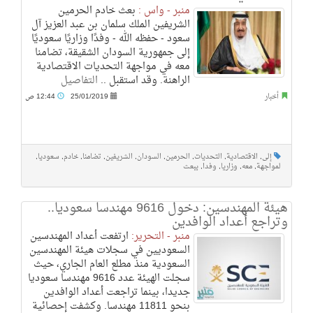
منبر - واس :
بعث خادم الحرمين
الشريفين الملك سلمان بن عبد العزيز آل
سعود - حفظه الله - وفدًا وزاريًا سعوديًا
إلى جمهورية السودان الشقيقة، تضامنا
معه في مواجهة التحديات الاقتصادية
الراهنة. وقد استقبل ..
التفاصيل
أخبار
25/01/2019
12:44 ص
إلى
,
الاقتصادية
,
التحديات
,
الحرمين
,
السودان
,
الشريفين
,
تضامنا
,
خادم
,
سعوديا
,
لمواجهة
,
معه
,
وزاريا
,
وفدا
,
يبعث
هيئة المهندسين: دخول 9616 مهندسا سعوديا..
وتراجع أعداد الوافدين
منبر - التحرير:
ارتفعت أعداد المهندسين
السعوديين في سجلات هيئة المهندسين
السعودية منذ مطلع العام الجاري، حيث
سجلت الهيئة عدد 9616 مهندسا سعوديا
جديدا، بينما تراجعت أعداد الوافدين
بنحو 11811 مهندسا. وكشفت إحصائية