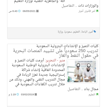
الله" والجاهزية التقنية لوزارة التعليم
والوزارات ذات ..
التفاصيل
آخر الأخبار
,
أخبار
06/05/2021
6:43 ص
أمير
,
الباحة
,
التعليم
,
سعوديا
,
وزارة
كليات التميز و الإنشاءات البترولية السعودية
تدريب 250 سعودياً على تشييد المنصات البحرية
في حقول النفط والغاز
منبر - التحرير:
أبرمت كليات التميز و
الإنشاءات البترولية الوطنية السعودية
المحدودة اتفاقية لإنشاء شراكة
إستراتيجية جديدة تعزز الريادة في
مجال التدريب التقني والمهني، وذلك من
خلال تدريب الكفاءات السعودية في
مجال بناء ..
التفاصيل
التعليم
03/02/2019
1:19 م