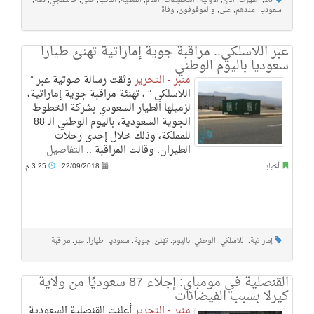
18
,
أظهرت
,
الآن
,
الأولية
,
التحقيقات
,
العام
,
القضية
,
النائب
,
حتى
,
خاشقجي
,
ذمة
,
سعوديا
,
عددهم
,
على
,
والموقوفون
,
وفاة
عبر اللاسلكي.. مراقبة جوية إماراتية تهنئ طيارا
سعوديا باليوم الوطني
منبر - التحرير
وثقت رسالة صوتية عبر ”
اللاسلكي ” ، تهنئة مراقبة جوية إماراتية،
لزميلها الطيار السعودي بشركة الخطوط
الجوية السعودية، باليوم الوطني الـ 88
للمملكة، وذلك خلال إحدى رحلات
الطيران. وقالت المراقبة ..
التفاصيل
أخبار
22/09/2018
3:25 م
إماراتية
,
اللاسلكي
,
الوطني
,
باليوم
,
تهنئ
,
جوية
,
سعوديا
,
طيارا
,
عبر
,
مراقبة
القنصلية في مومباي: إجلاء 87 سعوديًا من ولاية
كيرلا بسبب الفيضانات
منبر - التحرير
أعلنت القنصلية السعودية