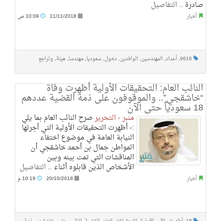
صادرة ..
التفاصيل
أخبار
11/11/2018
10:09 ص
9616
,
أعداد
,
المهندسين
,
الوافدين
,
دخول
,
سعوديا
,
مهندسا
,
هيئة
,
وتراجع
النائب العام: التحقيقات الأولية أظهرت وفاة
“خاشقجي”.. والموقوفون على ذمة القضية عددهم
18 سعودياً حتى الآن
منبر - التحرير
صرح النائب العام بما يلي
:- أظهرت التحقيقات الأولية التي أجرتها
النيابة العامة في موضوع اختفاء
المواطن جمال بن أحمد خاشقجي أن
المناقشات التي تمت بينه وبين
الأشخاص الذين قابلوه أثناء ..
التفاصيل
أخبار
20/10/2018
10:19 م