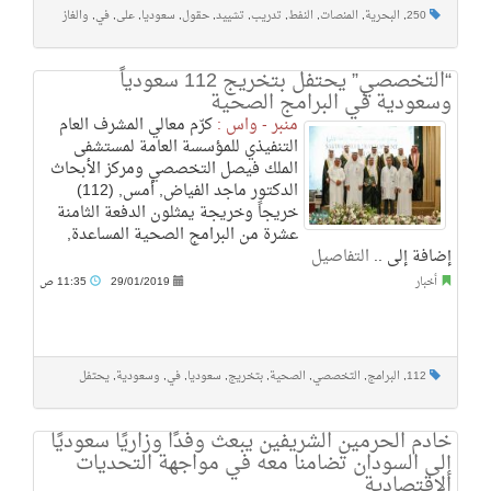
250
,
البحرية
,
المنصات
,
النفط
,
تدريب
,
تشييد
,
حقول
,
سعوديا
,
على
,
في
,
والغاز
“التخصصي” يحتفل بتخريج 112 سعودياً
وسعودية في البرامج الصحية
منبر - واس :
كرّم معالي المشرف العام
التنفيذي للمؤسسة العامة لمستشفى
الملك فيصل التخصصي ومركز الأبحاث
الدكتور ماجد الفياض, أمس, (112)
خريجاً وخريجة يمثلون الدفعة الثامنة
عشرة من البرامج الصحية المساعدة,
إضافة إلى ..
التفاصيل
أخبار
29/01/2019
11:35 ص
112
,
البرامج
,
التخصصي
,
الصحية
,
بتخريج
,
سعوديا
,
في
,
وسعودية
,
يحتفل
خادم الحرمين الشريفين يبعث وفدًا وزاريًا سعوديًا
إلى السودان تضامنا معه في مواجهة التحديات
الاقتصادية