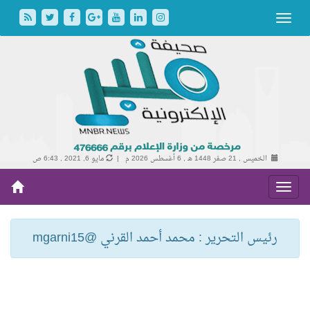
الخميس , 21 صفر 1448 هـ ,
6 أغسطس 2026 م |
مايو 6, 2021 , 6:43 ص
رئيس التحرير : محمد أحمد القرني @mgarni15