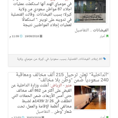
في مومباي الهند أنها استكملت عمليات
اجلاء 87 مواطن سعودي من ولاية
كيرلا؛ بسبب الفيضانات. وقالت القنصلية
في تدوينه على تويتر :" استكمالًا
لعمليات إجلاء المواطنين نتيجة
الفيضانات ..
التفاصيل
أخبار
19/08/2018
11:09 م
87
,
إجلاء
,
الفيضانات
,
القنصلية
,
بسبب
,
سعوديا
,
في
,
كيرلا
,
من
,
مومباي
,
ولاية
“الداخلية” تعلن ترحيل ‏215 ألف مخالف ومعاقبة
240 سعودياً ضمن “وطن بلا مخالف”
منبر - الرياض:
أعلنت وزارة الداخلية عن
القبض على أكثر من 862 ألف مخالف
حتى أمس الأربعاء، ضمن الحملات التي
انطلقت في 26 /2 /1439هـ لضبط
مخالفي أنظمة الإقامة والعمل، تحت
شعار "وطن ..
التفاصيل
أخبار
30/03/2018
12:03 ص