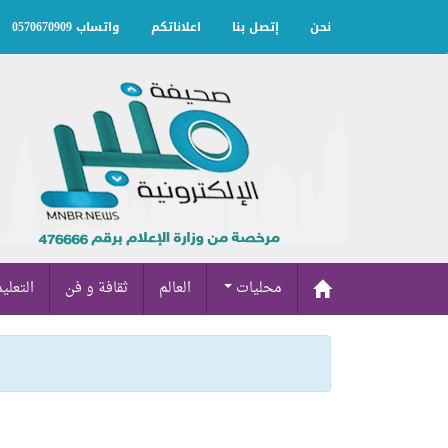
نحن
إتصل بنا
اعلاناتكم
واتساب 0570670909
محليات
العالم
ثقافة و فن
التعلي