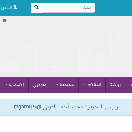
الدخول 
السب
م
رياضة
المقالات
مجتمعنا
مغردون
الاستديو
رئيس التحرير : محمد أحمد القرني @mgarni15