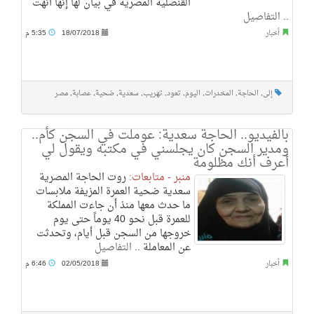
القنصلية المصرية في بيان لها إنها أنهت
..
التفاصيل
أخبار
18/07/2018
5:35 م
إلى
,
الحاجة
,
المخدرات
,
اليوم
,
تعود
,
تهريب
,
سعدية
,
ضحية
,
عصابة
,
مصر
بالفيديو.. الحاجة سعدية: عوملت في السجن كأم..
ومدير السجن كان يجلسني في مكتبه ويقول لي
أعرف أنك مظلومة
منبر - متابعات:
روت الحاجة المصرية
سعدية ضحية العمرة المزيفة ملابسات
ما حدث معها منذ أن جاءت المملكة
للعمرة قبل نحو 40 يوماً حتى يوم
خروجها من السجن قبل أيام، وتحدثت
عن المعاملة ..
التفاصيل
أخبار
02/05/2018
6:46 م