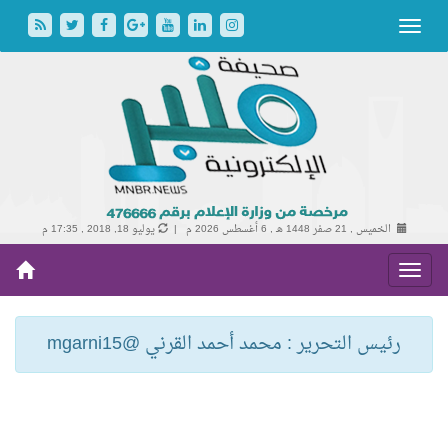
الخميس , 21 صفر 1448 هـ ,
6 أغسطس 2026 م |
يوليو 18, 2018 , 17:35 م
رئيس التحرير : محمد أحمد القرني @mgarni15