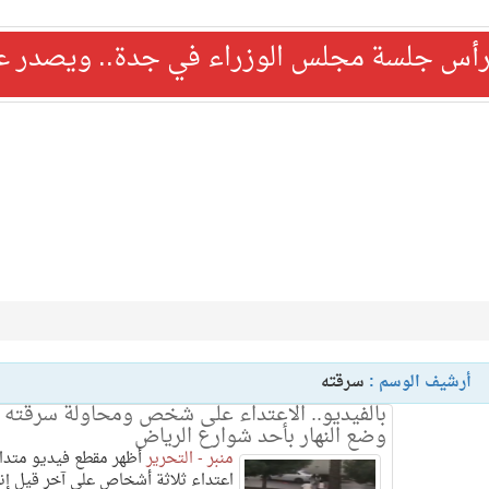
رأس جلسة مجلس الوزراء في جدة.. ويصدر عدد
أرشيف الوسم :
سرقته
بالفيديو.. الاعتداء على شخص ومحاولة سرقته 
وضع النهار بأحد شوارع الرياض
منبر - التحرير
أظهر مقطع فيديو متدا
اعتداء ثلاثة أشخاص على آخر قيل إن