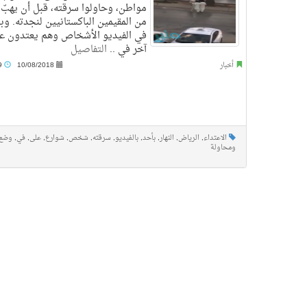
مواطن، وحاولوا سرقته، قبل أن يهبّ
من المقيمين الباكستانيين لنجدته. وبد
في الفيديو الأشخاص وهم يعتدون ع
آخر في ..
التفاصيل
أخبار
10/08/2018
5:29 م
الاعتداء
,
الرياض
,
النهار
,
بأحد
,
بالفيديو
,
سرقته
,
شخص
,
شوارع
,
على
,
في
,
وضع
ومحاولة