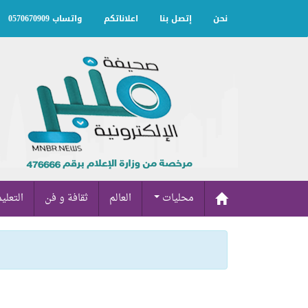
نحن
إتصل بنا
اعلاناتكم
واتساب 0570670909
محليات
العالم
ثقافة و فن
التعلي