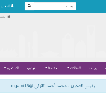
الدخول 
الجمعة , 22 صفر 8
م
رياضة
المقالات
مجتمعنا
مغردون
الاستديو
رئيس التحرير : محمد أحمد القرني @mgarni15