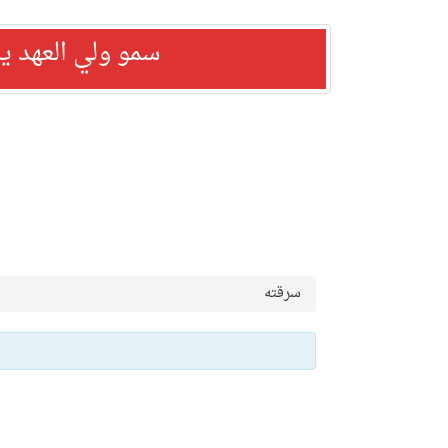
سمو ولي العهد ي
سرقته