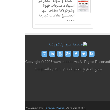
“الغذاء والدواء” تحذر من
استهلاك منتجات قهوة
وشوكولاتة مضاف إليها
الجينسنغ لعلامات تجارية
محددة
Copyright © 2026 www.mnbr.news All Rights Reserved
جميع الحقوق محفوظة لـ ترانا لتقنية المعلومات
Powered by
Tarana Press
Version 3.3.1