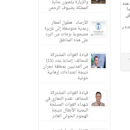
والزيارة يثمنون عناية
 عدد
المملكة بضيوف الرحمن
ا
لى
الأرصاد : هطول أمطار
رعدية متوسطة إلى غزيرة
مصحوبة بزخات من البرد
على هذه المناطق
قيادة القوات المشتركة
,
للتحالف: إصابة عدد (11)
من المدنيين بمنطقة نجران
نتيجة اعتداءات إرهابية
حوثية
قيادة القوات المشتركة
للتحالف: نقدم التعازي في
شهداء القوات المسلحة
اليمنية الأبطال نتيجة
الهجوم الحوثي الغادر