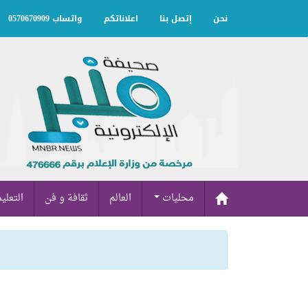
نحن
إتصل بنا
اعلاناتكم
واتساب 0570670909
محليات
العالم
ثقافة و فن
التعلي