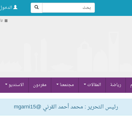
الدخول 
الأحد , 
م
رياضة
المقالات
مجتمعنا
مغردون
الاستديو
رئيس التحرير : محمد أحمد القرني @mgarni15