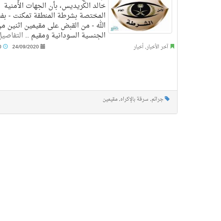
خالد الكريديس، بأن الجهات الأمنية
المختصة بشرطة المنطقة تمكنت - ب
الله - من القبض على مقيمين اثنين م
الجنسية السودانية ومقيم ..
التفاصيل
آخر الأخبار
,
أخبار
24/09/2020
3:00 م
جرائم
,
سرقة بالإكراه
,
مقيمين