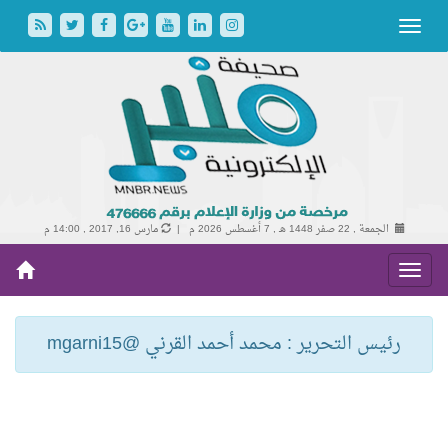
الجمعة , 22 صفر 1448 هـ ,
7 أغسطس 2026 م |
مارس 16, 2017 , 14:00 م
رئيس التحرير : محمد أحمد القرني @mgarni15