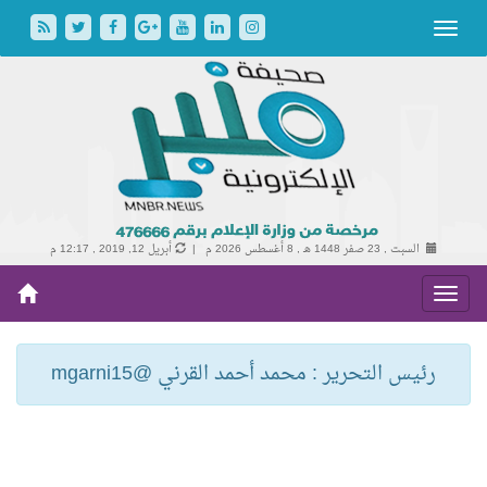
السبت , 23 صفر 1448 هـ ,
8 أغسطس 2026 م |
أبريل 12, 2019 , 12:17 م
رئيس التحرير : محمد أحمد القرني @mgarni15