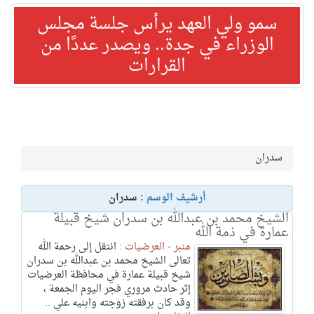
سمو ولي العهد يرأس جلسة مجلس
الوزراء في جدة.. ويصدر عددًا من
القرارات
سدران
أرشيف الوسم :
سدران
الشيخ محمد بن عبدالله بن سدران شيخ قبيلة
عمارة في ذمة الله
منبر - العرضيات :
‏انتقل إلى رحمة الله
تعالى الشيخ محمد بن عبدالله بن سدران
شيخ قبيلة عمارة في محافظة العرضيات
إثر حادث مروري فجر اليوم ‎الجمعة ،
وقد كان برفقته زوجته وابنيه علي ..