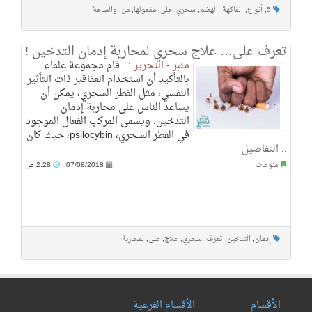
5
,
أنواع
,
الفاكهة
,
الهضم
,
سحري
,
على
,
مفعولها
,
من
,
والمناعة
تعرف على… علاج سحري لمحاربة إدمان التدخين !
منبر - التحرير :
قام مجموعة علماء
بالتأكيد أن استخدام العقاقير ذات التأثير
النفسي، مثل الفطر السحري، يمكن أن
يساعد الناس على محاربة إدمان
التدخين. ويسمى المركب الفعال الموجود
في الفطر السحري، psilocybin، حيث كان
..
التفاصيل
منوعات
07/08/2018
2:28 ص
إدمان
,
التدخين
,
تعرف
,
سحري
,
علاج
,
على
,
لمحاربة
الأقسام
الأقسام الفرعية