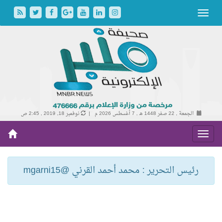
الجمعة , 22 صفر 1448 هـ ,
7 أغسطس 2026 م |
نوفمبر 18, 2019 , 2:45 ص
رئيس التحرير : محمد أحمد القرني @mgarni15