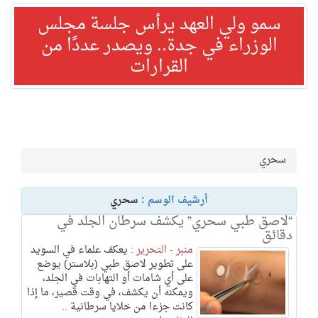
سمو ولي العهد يرأس جلسة مجلس
الوزراء في جدة.. ويصدر عددًا من
القرارات
سحري
أرشيف الوسم :
سحري
“لاصق طبي سحري” يكشف سرطان الجلد في
دقائق
منبر - التحرير :
يعكف علماء في السويد
على تطوير لاصق طبي (بلاستر) يوضع
على أي شامات أو التهابات في الجلد،
ويمكنه أن يكشف، في وقت قصير، ما إذا
كانت جزءا من خلايا سرطانية ..