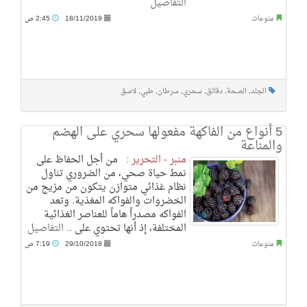
التفاصيل
منوعات
18/11/2019
2:45 ص
الجلد
,
الصحة
,
دقائق
,
سحري
,
سرطان
,
طبي
,
لاصق
5 أنواع من الفاكهة مفعولها سحري على الهضم
والمناعة
منبر - التحرير :
من أجل الحفاظ على
نمط حياة صحي، من الضروري تناول
نظام غذائي متوازن يتكون من مزيج من
الخضروات والفواكه المغذية. وتعد
الفواكه مصدراً هاماً للعناصر الغذائية
المختلفة، إذ أنها تحتوي على ..
التفاصيل
منوعات
29/10/2018
7:19 ص