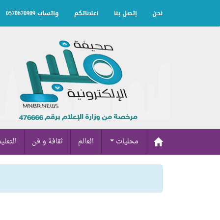
نحن
إتصل بنا
اعلاناتكم
واتساب 0570670909
محليات
العالم
ثقافة و فن
التعلي