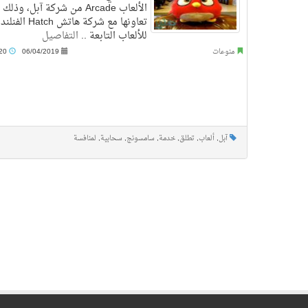
الألعاب Arcade من شركة آبل، وذلك
تعاونها مع شركة هاتش Hatch ا
للألعاب التابعة ..
التفاصيل
منوعات
06/04/2019
5:20 ص
آبل
,
ألعاب
,
تطلق
,
خدمة
,
سامسونج
,
سحابية
,
لمنافسة