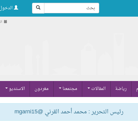
الدخول 
الجمع
م
رياضة
المقالات
مجتمعنا
مغردون
الاستديو
رئيس التحرير : محمد أحمد القرني @mgarni15