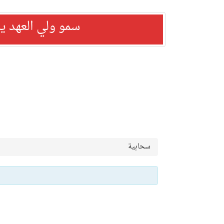
سمو ولي العهد ي
سحابية