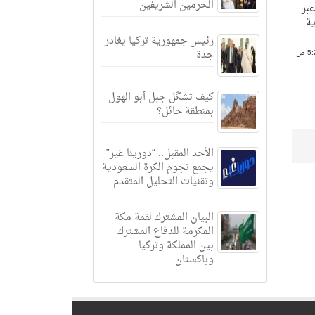
الحرمين الشريفين
 عبر
لفنلندية
رئيس جمهورية تركيا يغادر
جدة
كيف تشكّل جبل أبو الهول
بمنطقة حائل؟
الأحد المقبل.. “دورينا غير”
يجمع نجوم الكرة السعودية
وتقنيات التحليل المتقدم
البيان المشترك لقمة مكة
المكرمة للدفاع المشترك
بين المملكة وتركيا
وباكستان