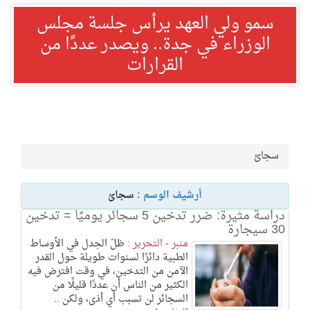
سمو ولي العهد يرأس جلسة مجلس
الوزراء في جدة.. ويصدر عددًا من
القرارات
سجائ
أرشيف الوسم :
سجائ
دراسة مثيرة: ضرر تدخين 5 سجائر يوميًا = تدخين
30 سيجارة
منبر - التحرير :
ظلّ الجدل في الأوساط
الطبية دائرًا لسنوات طويلة حول القدر
الآمن من التدخين، في وقت افترض فيه
الكثير من الناس أن عددًا قليلًا من
السجائر لن تسبب أي أذى، ولكن ..