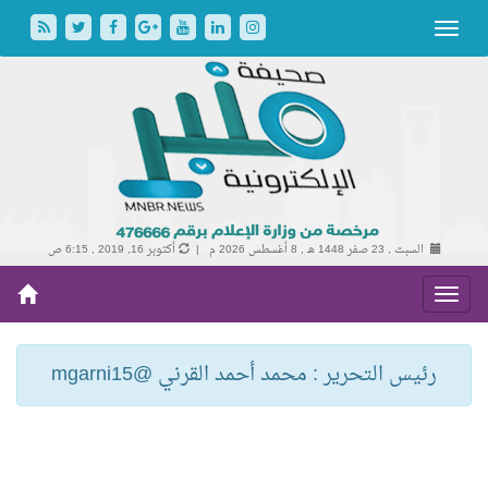
السبت , 23 صفر 1448 هـ ,
8 أغسطس 2026 م |
أكتوبر 16, 2019 , 6:15 ص
رئيس التحرير : محمد أحمد القرني @mgarni15