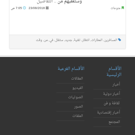
وستعفيهم من ..
التفاصيل
منوعات
23/08/2018
7:05 ص
المسافرين
,
المطارات
,
انتظار
,
تقنية
,
جديد
,
ستقلل
,
في
,
من
,
وقت
الأقسام
الأقسام الفرعية
الرئيسية
المقالات
أخبار
الفيديو
أخبار دولية
الصوتيات
ثقافة و فن
الصور
أخبار إقتصادية
الملفات
المجتمع