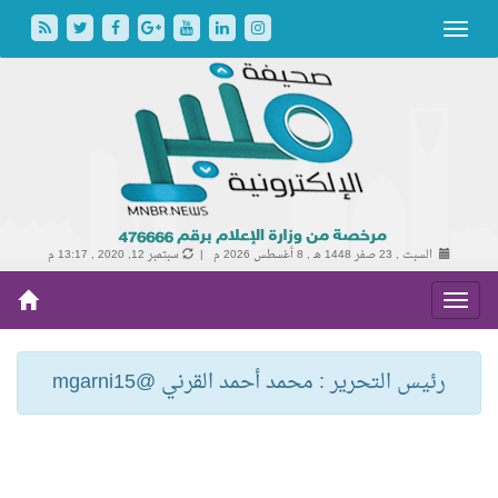
السبت , 23 صفر 1448 هـ ,
8 أغسطس 2026 م |
سبتمبر 12, 2020 , 13:17 م
رئيس التحرير : محمد أحمد القرني @mgarni15