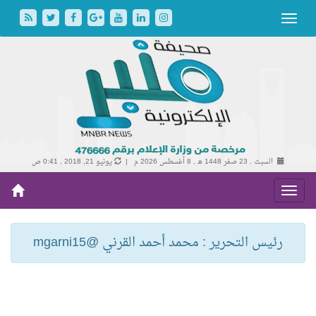
السبت , 23 صفر 1448 هـ ,
8 أغسطس 2026 م |
يونيو 21, 2018 , 0:41 ص
رئيس التحرير : محمد أحمد القرني @mgarni15