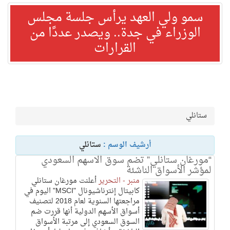
سمو ولي العهد يرأس جلسة مجلس
الوزراء في جدة.. ويصدر عددًا من
القرارات
ستانلي
أرشيف الوسم :
ستانلي
“مورغان ستانلي” تضم سوق الاسهم السعودي
لمؤشر الأسواق الناشئة
منبر - التحرير
أعلنت مورغان ستانلي
كابيتال إنترناشيونال "MSCI" اليوم في
مراجعتها السنوية لعام 2018 لتصنيف
أسواق الأسهم الدولية أنها قررت ضم
السوق السعودي إلى مرتبة الأسواق