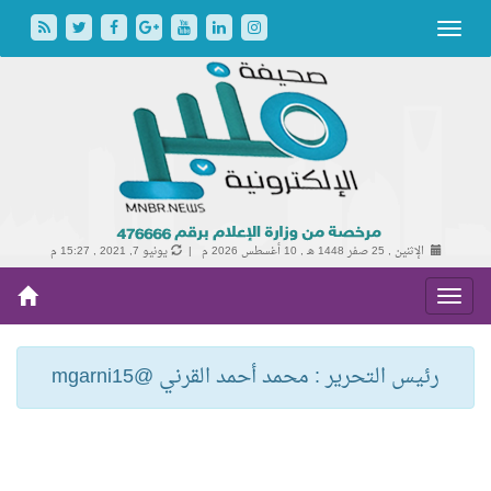
الإثنين , 25 صفر 1448 هـ ,
10 أغسطس 2026 م |
يونيو 7, 2021 , 15:27 م
رئيس التحرير : محمد أحمد القرني @mgarni15