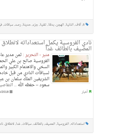
6
,
آلاف
,
الثانية
,
الهجن
,
بدقة
,
تقنية
,
جزء
,
حديثة
,
رصد
,
سباقات
,
في
نادي الفروسية يكمل استعداداته لانطلاق 
المصيف بالطائف غداً
منبر - التحرير :
ثمن مدير عام
الفروسية صالح بن علي الحما
السخي والاهتمام الكبير وال
لسباقات النادي من قبل خادم
الشريفين الملك سلمان بن عبد
سعود – حفظه الله ..
التفاصي
أخبار
6/2018
استعداداته
,
الفروسية
,
المصيف
,
بالطائف
,
سباقات
,
غدا
,
لانطلاق
,
ناد