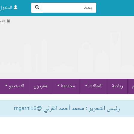
الدخول 
الخميس , 1
م
رياضة
المقالات
مجتمعنا
مغردون
الاستديو
رئيس التحرير : محمد أحمد القرني @mgarni15