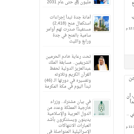
مليون ريال حتى عام 2031
ع
ي
أمانة جدة تبدأ إجراءات
استكمال منح (2,418)
مستفيدًا صدرت لهم أوامر
سامية بالمنح في جدة
ورابغ والليث
تحت رعاية خادم الحرمين
الشريفين.. مسابقة الملك
عبدالعزيز الدولية لحفظ
القرآن الكريم وتلاوته
جن
وتفسيره في دورتها الـ (46)
تبدأ اليوم في مكة المكرمة
 أن
في بيان مشترك.. وزراء
اً
خارجية المملكة وعدد من
الدول العربية والإسلامية
 ..
يدينون ويستنكرون بأشد
العبارات الانتهاكات
الإسرائيلية المتواصلة في