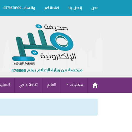
نحن
إتصل بنا
اعلاناتكم
واتساب 0570670909
محليات
العالم
ثقافة و فن
التعلي