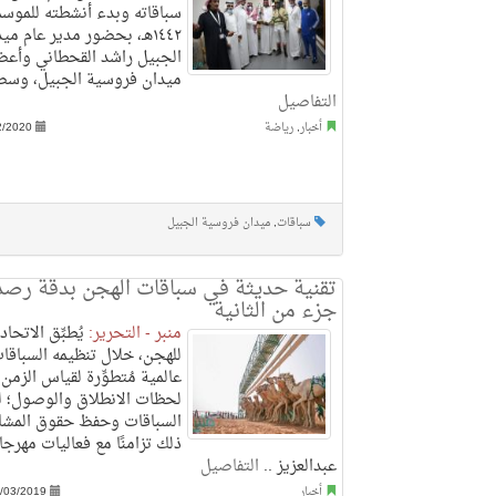
سباقاته وبدء أنشطته للموسم
١٤٤٢هـ، بحضور مدير عام م
الجبيل راشد القحطاني وأعضا
ميدان فروسية الجبيل، وسط 
التفاصيل
أخبار
,
رياضة
2/2020
سباقات
,
ميدان فروسية الجبيل
جزء من الثانية
منبر - التحرير:
يُطبِّق الاتحا
للهجن، خلال تنظيمه السباقات
عالمية مُتطوِّرة لقياس الزمن
لحظات الانطلاق والوصول؛ ل
السباقات وحفظ حقوق المشار
ذلك تزامنًا مع فعاليات مهرجا
عبدالعزيز ..
التفاصيل
أخبار
/03/2019