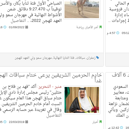
 الحالي
الصباحي الأول فئة ثنايا بكار، والأسر
يدان فروسية
توقيتاً ب 9:27.470 دقائق, ضمن
ء إدارة
الأشواط النهائية في مهرجان سمو ول
إجراءات ..
العهد للهجن 2022، ..
التفاصيل
آخر الأخبار
,
رياضة
01/09/2022
12:16 م
05/1
4:57 م
زعفران
,
سباقات
,
فئة الثنايا النهائية
,
مهرجان سمو ولي العهد للهجن
تقنية حديثة في سباقات الهجن بدقة رصد 6 آلاف
خادم الحرمين الشريفين يرعى ختام سباقات اله
غداً
د السعودي
منبر - التحرير:
أكد "فهد بن فلاح بن
، معايير
حثلين" رئيس مجلس إدارة نادي الإبل،
 ومتابعة
ختام سباق الهجن هذا العام سيكون غد
ضمان نزاهة
السبت أمام خادم الحرمين الشريفين.
كين. ويأتي
وقال في تغريدة عبر حسابه الرسمي في
ن الملك
التفاصيل
أخبار
22/03/2019
11:35 م
16
12:42 ص