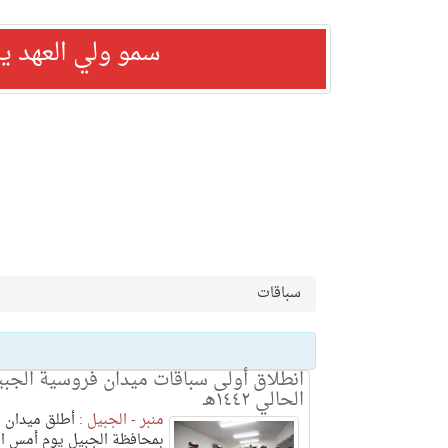
سمو ولي العهد ي
سباقات
انطلاق أولى سباقات ميدان فروسية الجب
الحالي ١٤٤٢هـ
منبر - الجبيل :
أطلق ميدان ا
بمحافظة الجبيل يوم أمس ال