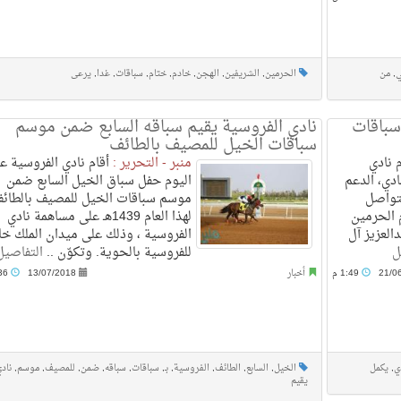
,
من
الحرمين
,
الشريفين
,
الهجن
,
خادم
,
ختام
,
سباقات
,
غدا
,
يرعى
سباقات
نادي الفروسية يقيم سباقه السابع ضمن موسم
سباقات الخيل للمصيف بالطائف
 نادي
منبر - التحرير :
أقام نادي الفروسية ع
دي، الدعم
اليوم حفل سباق الخيل السابع ضمن
متواصل
موسم سباقات الخيل للمصيف بالطائ
 الحرمين
لهذا العام 1439هـ على مساهمة نادي
العزيز آل
الفروسية ، وذلك على ميدان الملك خا
ل
للفروسية بالحوية. وتكوّن ..
التفاصيل
21/0
1:49 م
أخبار
13/07/2018
10:36 م
ي
,
يكمل
الخيل
,
السابع
,
الطائف
,
الفروسية
,
بـ
,
سباقات
,
سباقه
,
ضمن
,
للمصيف
,
موسم
,
ناد
يقيم