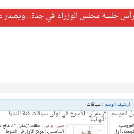
رأس جلسة مجلس الوزراء في جدة.. ويصدر عدد
أرشيف الوسم :
سباقات
يل للموسم
“زعفران” الأسرع في أولى سباقات فئة الثنايا
النهائية
لفروسية
منبر - واس :
حققت "زعفران" لـ مانع ع
جمعة، أول
الشامسي، المركز الأول في الشوط