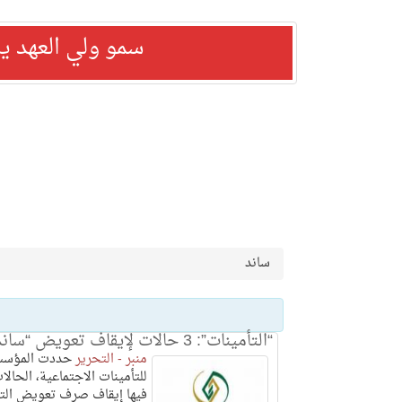
سمو ولي العهد ي
ساند
“التأمينات”: 3 حالات لإيقاف تعويض “ساند”
منبر - التحرير
حددت المؤسسة
للتأمينات الاجتماعية، الحالا
فيها إيقاف صرف تعويض الت