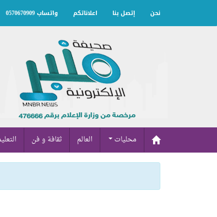
نحن
إتصل بنا
اعلاناتكم
واتساب 0570670909
محليات
العالم
ثقافة و فن
التعلي