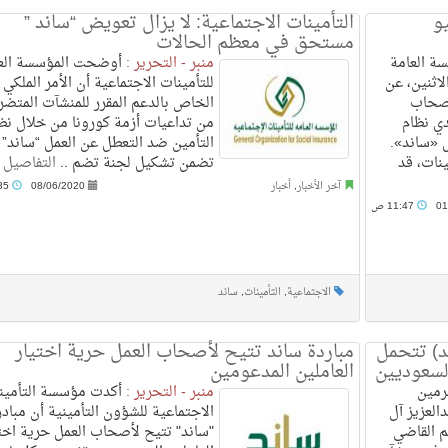
و
التأمينات الاجتماعية: لا يزال تعويض “ساند ”
مستحق في معظم الحالات
ة العامة
منبر - التحرير :
أوضحت المؤسسة الع
لاثنين، عن
للتأمينات الاجتماعية أن الأمر الملكي
أصحاب
الخاص بالدعم المقرر للمنشآت المتضر
دي نظام
من تداعيات أزمة كورونا من خلال نظ
 «ساند».
التأمين ضد التعطل عن العمل “ساند”
نات، قد
تضمن تشكيل لجنة تضم ..
التفاصيل
آخر الأخبار
,
أخبار
08/06/2020
12:35 م
01
11:47 ص
الاجتماعية
,
التأمينات
,
ساند
ند) تتحمل
مباردة ساند تتيح لأصحاب العمل حرية اختيار
العاملين المدعومين
رمين
منبر - التحرير :
أكدت مؤسسة التأمين
العزيز آل
الاجتماعية للشؤون التأمينية أن مبادر
يم القاضي
"ساند" تتيح لأصحاب العمل حرية اخت