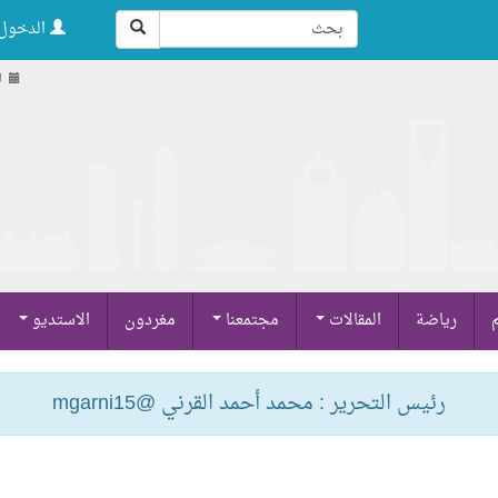
الدخول 
ال
م
رياضة
المقالات
مجتمعنا
مغردون
الاستديو
رئيس التحرير : محمد أحمد القرني @mgarni15