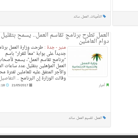
التأمينات
,
العمل
,
ساند
العمل تطرح برنامج تقاسم العمل.. يسمح بتقليل
دوام العاملين
منبر - جدة :
طرحت وزارة العمل برنامج
جديداً على بوابة “معاً للقرار” باسم
“برنامج تقاسم العمل”، يسمح لأصحا
العمل المؤهلين بتقليل عدد ساعات ال
والأجر المتفق عليه للعاملين لفترة مح
وقالت الوزارة إن البرنامج ..
التفاصيل
أخبار
21/05/2017
11:18 ص
العمل
,
تقسيم العمل
,
ساند