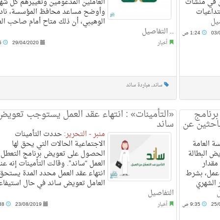
ن في منشآت
العاملين المدعومين وتغييرهم كل شهر
تداعيات
وأوضح مساعد محافظ المؤسسة، ناد
يل
الوهيبي، أن ذلك متاح أمام صاحب ال
..
التفاصيل
03/
1:24 ص
أخبار
29/04/2020
6:55 م
ساند
,
مباردة ساند
برنامج
«التأمينات» : انتهاء عقد العمل يستوجب تعويض
لباحثين عن
ساند
منبر - التحرير:
حددت التأمينات
ة العامة
الاجتماعية الحالات التي يحق لها
يض البطالة
الحصول على تعويض برنامج التعطل 
مقدار
العمل “ساند”. وقالت التأمينات إنه عن
ن عمل، بشرط
انتهاء عقد العمل محدد المدة يستحق
 الشهري
العامل تعويض ساند في حال استيفاء 
ل
التفاصيل
25/
9:35 ص
أخبار
23/08/2019
12:38 م