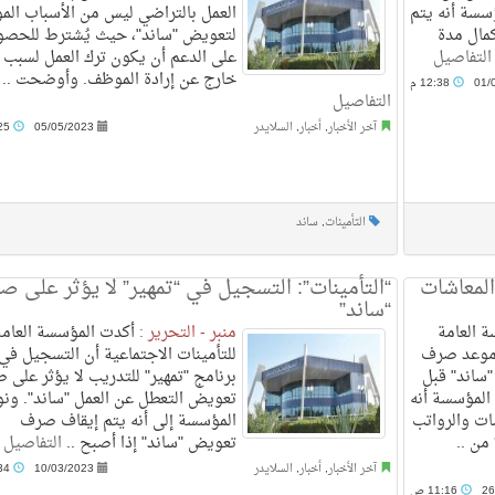
سسة أنه يتم
العمل بالتراضي ليس من الأسباب المؤ
مال مدة
لتعويض "ساند"، حيث يُشترط للحص
التفاصيل
على الدعم أن يكون ترك العمل لسبب
خارج عن إرادة الموظف. وأوضحت ..
01/
12:38 م
التفاصيل
آخر الأخبار
,
أخبار
,
السلايدر
05/05/2023
12:25 م
التأمينات
,
ساند
المعاشات
“التأمينات”: التسجيل في “تمهير” لا يؤثر على 
“ساند”
 العامة
منبر - التحرير :
أكدت المؤسسة العامة
م موعد صرف
للتأمينات الاجتماعية أن التسجيل في
"ساند" قبل
برنامج "تمهير" للتدريب لا يؤثر على
المؤسسة أنه
تعويض التعطل عن العمل "ساند". ون
ت والرواتب
المؤسسة إلى أنه يتم إيقاف صرف
تعويض "ساند" إذا أصبح ..
التفاصيل
آخر الأخبار
,
أخبار
,
السلايدر
10/03/2023
12:34 م
26
11:16 ص