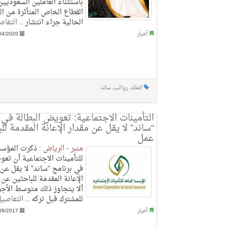
باستثناء العاملين السعوديي
القطاع الخاص المتأثرة من ال
الحالية جراء انتشار ..
التفاص
أخبار
04/2020
الملك
,
رواتب
,
ساند
التأمينات الاجتماعية: تعويض البطالة في 
“ساند” لا يقل عن مقدار الإعانة المقدمة ل
عمل
منبر - الرياض :
ذكرت المؤسس
للتأمينات الاجتماعية أن تعو
في برنامج “ساند” لا يقل عن 
الإعانة المقدمة للباحثين ع
ألا يتجاوز ذلك متوسط الأجر
للمشترك قبل تركه ..
التفاصي
أخبار
09/2017