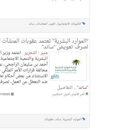
التأمينات الاجتماعية
,
العيد
,
المعاشات
,
ساند
“الموارد البشرية” تعتمد عقوبات المنشآت ‏ا
لصرف تعويض “ساند”‏
منبر - التحرير :
اعتمد وزير ال
البشرية والتنمية الاجتماعية
أحمد ‏بن سليمان الراجحي، ع
مخالفة قرارات الأمر الملكي 
‏الاستثناء من بعض أحكام نظا
ضد التعطل عن العمل، ‏لصر
"ساند" ..
التفاصيل
آخر الأخبار
,
أخبار
,
السلايدر
07/2020
الموارد البشرية
,
ساند
,
عقوبات