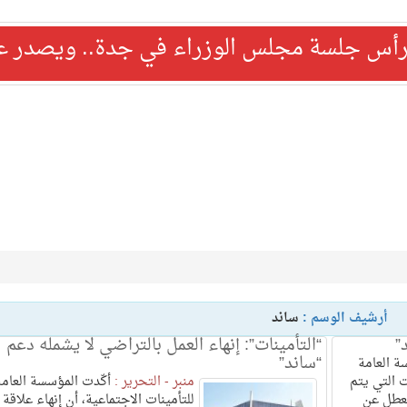
رأس جلسة مجلس الوزراء في جدة.. ويصدر عدد
أرشيف الوسم :
ساند
“التأمينات”: إنهاء العمل بالتراضي لا يشمله دعم
“ساند”
 العامة
ت التي يتم
منبر - التحرير :
أكّدت المؤسسة العامة
عطل عن
للتأمينات الاجتماعية، أن إنهاء علاقة