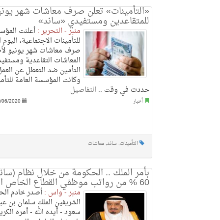
«التأمينات» تعلن صرف معاشات شهر يوني
للمتقاعدين ومستفيدي «ساند»
منبر - التحرير :
أعلنت المؤسس
للتأمينات الاجتماعية، اليوم ا
صرف معاشات شهر يونيو ل
المعاشات التقاعدية ومستفي
التأمين ضد التعطل عن العمل
وكانت المؤسسة العامة للتأمي
حددت في وقت ..
التفاصيل
أخبار
/06/2020
التأمينات
,
ساند
,
معاشات
بأمر الملك .. الحكومة من خلال نظام (سا
60 % من رواتب موظفي القطاع الخاص السعوديين
منبر - واس :
أصدر خادم الح
الشريفين الملك سلمان بن عبد
سعود - أيده الله - أمره الكر