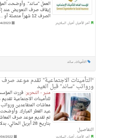
العمل "ساند". وأوضحت المؤ
إيقاف صرف التعويض عند إك
الصرف 12 شهراً متصلة أو ..
آخر الأخبار
,
أخبار
,
السلايدر
04/2023
التأمينات
,
ساند
“التأمينات الاجتماعية” تقدم موعد صرف 
ورواتب “ساند” قبل العيد
منبر - التحرير:
قررت المؤسسة
للتأمينات الاجتماعية تقدي
معاشات المتقاعدين ورواتب 
عيد الفطر المبارك. وأوضحت 
تم تقديم موعد صرف المعاشا
بتاريخ 28 أبريل الحالي، بدلا من ..
التفاصيل
آخر الأخبار
,
أخبار
,
السلايدر
/04/2022