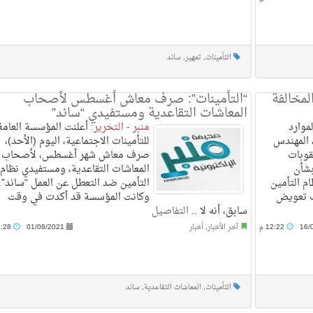
التأمينات
,
تمهير
,
ساند
لمخالفة
“التأمينات”: صرف معاش أغسطس لأصحاب
المعاشات التقاعدية ومستفيدي “ساند”
موارد
منبر - التحرير:
أعلنت المؤسسة العامة
، المهندس
للتأمينات الاجتماعية، اليوم (الأحد)،
قوبات
صرف معاش شهر أغسطس، لأصحاب
بشأن
المعاشات التقاعدية، ومستفيدي نظام
م التأمين
التأمين ضد التعطل عن العمل “ساند”.
ف تعويض
وكانت المؤسسة قد أكدت في وقت
سابق، أنه لا ..
التفاصيل
16/
12:22 م
آخر الأخبار
,
أخبار
01/08/2021
11:28 ص
التأمينات
,
المعاشات التقاعدية
,
ساند