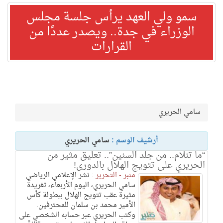
سمو ولي العهد يرأس جلسة مجلس
الوزراء في جدة.. ويصدر عددًا من
القرارات
سامي الحريري
أرشيف الوسم :
سامي الحريري
“ما تنلام.. من جلد السنين”.. تعليق مثير من
الحريري على تتويج الهلال بالدورى!
منبر - التحرير :
نشر الإعلامي الرياضي
سامي الحريري، اليوم الأربعاء، تغريدة
مثيرة عقب تتويج الهلال ببطولة كأس
الأمير محمد بن سلمان للمحترفين.
وكتب الحريري عبر حسابه الشخصي على