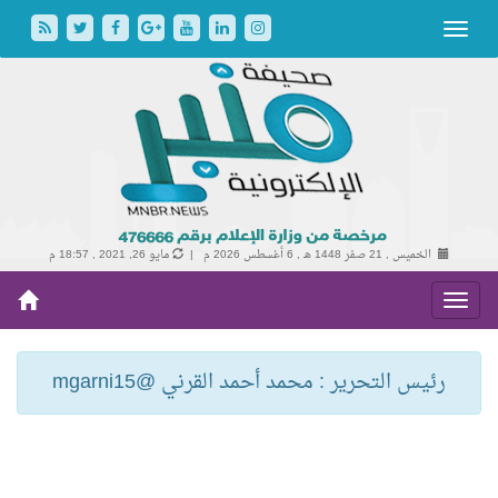
الخميس , 21 صفر 1448 هـ ,
6 أغسطس 2026 م |
مايو 26, 2021 , 18:57 م
رئيس التحرير : محمد أحمد القرني @mgarni15