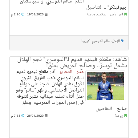
القدم "سالم الدوسري" و"سيباستيان
جيوفينكو" ..
التفاصيل
آخر الأخبار
,
السلايدر
,
رياضة
19/09/2020
2:26 م
الهلال
,
سالم الدوسري
,
كورونا
شاهد: مقطع فيديو قديم لـ”الدوسري” نجم الهلال
يشعل تويتر.. وصالح العريض يعلق!
منبر - التحرير :
أثار مقطع فيديو قديم
لسالم الدوسري لاعب الفريق الكروي
الأول بنادي الهلال، ضجة على مواقع
التواصل الاجتماعي. وظهر "سالم" وهو
طفل أثناء تسلمه ميدالية تشير لتفوقه
في إحدى الدورات المدرسية. وعلق
صالح ..
التفاصيل
رياضة
26/04/2020
7:33 م