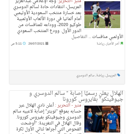
منبر -التحرير:
وجه الإعلامي عبدالعزيز
المريسل، انتقادات حادة لسالم الدوسري
بعد خسارة منتخب السعودية الأوليمبي
أمام ألمانيا في دورة الألعاب الأولمبية
طوكيو 2020، ووداعه للمنافسات من
الدور الأول. وودع المنتخب السعودي
الأولمبي منافسات ..
التفاصيل
آخر الأخبار
,
رياضة
26/07/2021
5:11 ص
المريسل
,
رياضة
,
سالم الدوسري
الهلال يعلن رسميًا إصابة ” سالم الدوسري و
جيوفينكو” بفايروس كورونا
منبر - التحرير :
أعلن نادي الهلال عبر
حسابه بموقع "تويتر" إصابة لاعبيه سالم
الدوسري وجيوفينكو بفيروس كورونا.
وقال الهلال في التغريدة: "أوضحت
الفحوص التي أجراها ثنائي الأول لكرة