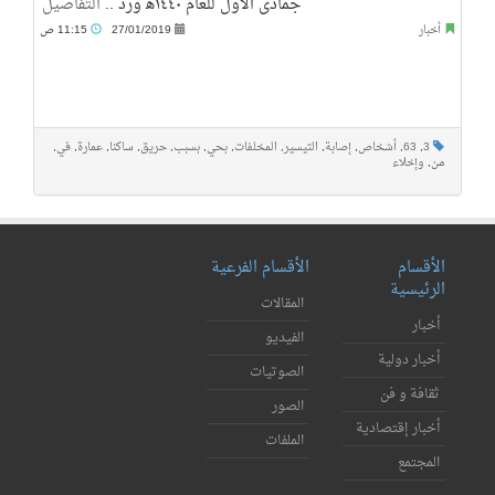
جمادى الأول للعام ١٤٤٠ه‍ ورد ..
التفاصيل
أخبار
27/01/2019
11:15 ص
3
,
63
,
أشخاص
,
إصابة
,
التيسير
,
المخلفات
,
بحي
,
بسبب
,
حريق
,
ساكنا
,
عمارة
,
في
,
من
,
وإخلاء
الأقسام
الأقسام الفرعية
الرئيسية
المقالات
أخبار
الفيديو
أخبار دولية
الصوتيات
ثقافة و فن
الصور
أخبار إقتصادية
الملفات
المجتمع