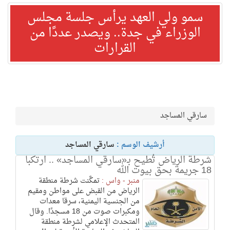
سمو ولي العهد يرأس جلسة مجلس
الوزراء في جدة.. ويصدر عددًا من
القرارات
سارقي المساجد
أرشيف الوسم :
سارقي المساجد
شرطة الرياض تُطيح بـ«سارقي المساجد» .. ارتكبا
18 جريمة بحق بيوت الله
منبر - واس :
تمكَّنت شرطة منطقة
الرياض من القبض على مواطن ومقيم
من الجنسية اليمنية، سرقا معدات
ومكبرات صوت من 18 مسجدًا. وقال
المتحدث الإعلامي لشرطة منطقة