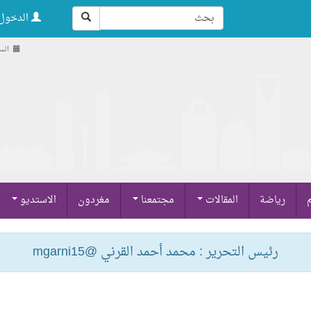
الدخول 
السبت , 3
م
رياضة
المقالات
مجتمعنا
مغردون
الاستديو
رئيس التحرير : محمد أحمد القرني @mgarni15