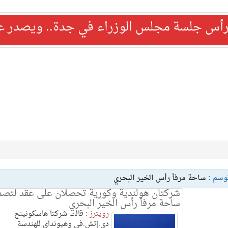
رأس جلسة مجلس الوزراء في جدة.. ويصدر عدد
وسم :
ساحة مرفأ رأس الخير البحري
شركتان هولندية وكورية تحصلان على عقد لتصم
ساحة مرفأ رأس الخير البحري
رويترز :
قالت شركتا هاسكونينج
دي.إتش.في وهيونداي للهندسة