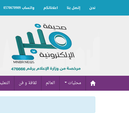
نحن
إتصل بنا
اعلاناتكم
واتساب 0570670909
محليات
العالم
ثقافة و فن
التعلي