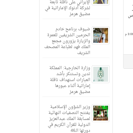
الإيراني على ناقلة تابعة
لشركة أدنوك الإماراتية في
مضيق هرمز
أس
ضيوف برنامج خادم
الحرمين الشريفين للعمرة
والزيارة يزورون مجمع
الملك فهد لطباعة المصحف
الشريف
وزارة الخارجية: المملكة
تدين وتستنكر بأشد
العبارات استهداف ناقلة
إماراتية أثناء عبورها
مضيق هرمز
وزير الشؤون الإسلامية
يفتتح التصفيات النهائية
لمسابقة الملك عبدالعزيز
الدولية للقرآن الكريم في
دورتها الـ46