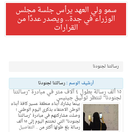
سمو ولي العهد يرأس جلسة مجلس
الوزراء في جدة.. ويصدر عددًا من
القرارات
رسالتنا لجنودنا
أرشيف الوسم :
رسالتنا لجنودنا
١٥ ألف رسالة بطول ٤ آلاف متر في مبادرة “رسالتنا
لجنودنا” تنتظر توثيق جينيس
بينما يشارك أبناء منطقة عسير كافة أبناء
الوطن الاحتفاء بذكرى اليوم الوطني ؛
وصلت مشاركتهم في مبادرة “رسالتنا
لجنودنا” التي تختتم اليوم إلى ١٥ ألف
رسالة بلغ طولها أكثر من ..
التفاصيل