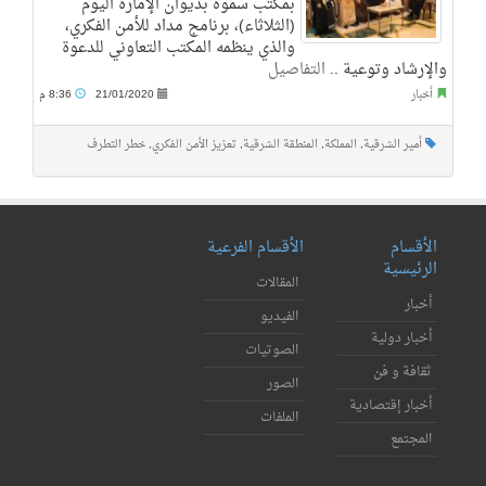
بمكتب سموه بديوان الإمارة اليوم
(الثلاثاء)، برنامج مداد للأمن الفكري،
والذي ينظمه المكتب التعاوني للدعوة
والإرشاد وتوعية ..
التفاصيل
أخبار
21/01/2020
8:36 م
أمير الشرقية
,
المملكة
,
المنطقة الشرقية
,
تعزيز الأمن الفكري
,
خطر التطرف
الأقسام
الأقسام الفرعية
الرئيسية
المقالات
أخبار
الفيديو
أخبار دولية
الصوتيات
ثقافة و فن
الصور
أخبار إقتصادية
الملفات
المجتمع