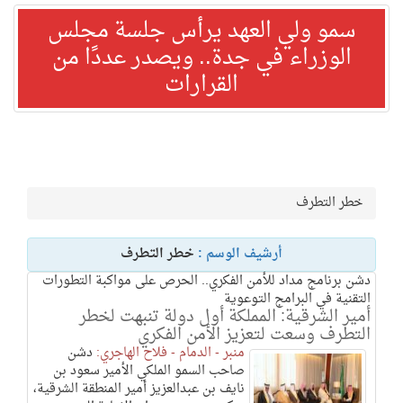
سمو ولي العهد يرأس جلسة مجلس
الوزراء في جدة.. ويصدر عددًا من
القرارات
خطر التطرف
أرشيف الوسم :
خطر التطرف
دشن برنامج مداد للأمن الفكري.. الحرص على مواكبة التطورات
التقنية في البرامج التوعوية
أمير الشرقية: المملكة أول دولة تنبهت لخطر
التطرف وسعت لتعزيز الأمن الفكري
منبر - الدمام - فلاح الهاجري:
دشن
صاحب السمو الملكي الأمير سعود بن
نايف بن عبدالعزيز أمير المنطقة الشرقية،