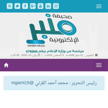
الخميس , 21 صفر 1448 هـ ,
6 أغسطس 2026 م |
يناير 21, 2020 , 20:36 م
رئيس التحرير : محمد أحمد القرني @mgarni15