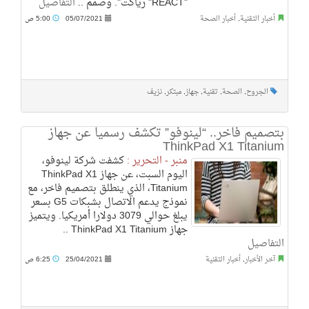
"REACT" رياكت". وصمم ..
التفاصيل
أخبار التقنية
,
أخبار الصحة
05/07/2021
5:00 ص
الجروح
,
الصحة
,
تقنية
,
جهاز
,
مبتكر
,
نزيف
بتصميم فاخر.. “لينوفو” تكشف رسميا عن جهاز
ThinkPad X1 Titanium
منبر - التحرير :
كشفت شركة لينوفو،
اليوم السبت، عن جهاز ThinkPad X1
Titanium، الذي ينطلق بتصميم فاخر، مع
نموذج يدعم الاتصال بشبكات G5 بسعر
يبلغ حوالي 3079 دولارا أمريكيا. ويتميز
جهاز ThinkPad X1 Titanium ..
التفاصيل
آخر الأخبار
,
أخبار التقنية
25/04/2021
6:25 ص