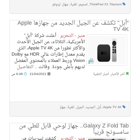
ThinkPad X1 Titanium
,
تصميم
,
تقنية
,
جهاز
,
لينوفو
“أبل” تكشف عن الجيل الجديد من جهازها Apple
TV 4K‎
منبر - التحرير :
أعلنت شركة ”أبل“
الأمريكية، الثلاثاء، عن الجيل الأحدث
والأكثر تطورا من Apple TV 4K، الذي
يقدم معدل إطارات عالي HDR مع Dolby
Vision وربط العملاء بالمحتوى المفضل
لديهم بأعلى جودة. وقالت ..
التفاصيل
آخر الأخبار
,
أخبار التقنية
21/04/2021
6:48 ص
Apple TV 4K
,
أبل
,
الجديد
,
الجيل
,
تقنية
,
جهاز
Galaxy Z Fold Tab.. جهاز لوحي قابل للطي من
سامسونج قريباً‎
منبر - التحرير :
كشفت تسريبات من