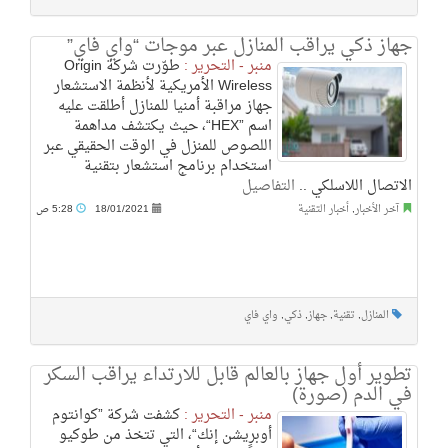
جهاز ذكي يراقب المنازل عبر موجات “واي فاي”
منبر - التحرير :
طوّرت شركة Origin
Wireless الأمريكية لأنظمة الاستشعار
جهاز مراقبة أمنيا للمنازل أطلقت عليه
اسم ”HEX“، حيث يكتشف مداهمة
اللصوص للمنزل في الوقت الحقيقي عبر
استخدام برنامج استشعار بتقنية
الاتصال اللاسلكي ..
التفاصيل
آخر الأخبار
,
أخبار التقنية
18/01/2021
5:28 ص
المنازل
,
تقنية
,
جهاز
,
ذكي
,
واي فاي
تطوير أول جهاز بالعالم قابل للارتداء يراقب السكر
في الدم‎ (صورة)
منبر - التحرير :
كشفت شركة ”كوانتوم
أوبريشن إنك“، التي تتخذ من طوكيو