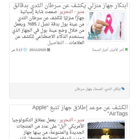
ابتكار جهاز منزلي يكشف عن سرطان الثدي بدقائق
منبر - التحرير:
صممت شابة إسبانية
جهازًا منزليًا للكشف عن سرطان الثدي
من عينة بول بدقة تصل لـ 95%. ويعمل
من خلال وضع عينة بول في الجهاز الذي
يستخدم الذكاء الاصطناعي للكشف عن
العلامات ..
التفاصيل
آخر الأخبار
,
أخبار الصحة
20/11/2020
5:17 ص
ابتكار
,
الثدي
,
الصحة
,
جهاز
,
سرطان
الكشف عن موعد إطلاق جهاز تتبع “Apple
AirTags”
منبر - التحرير :
يعمل عملاق التكنولوجيا
الأمريكي ”أبل“ على عدد من المنتجات
الجديدة والمتنوعة، من بينها جهاز
تحديد الموقع ”Apple AirTags“، الذي