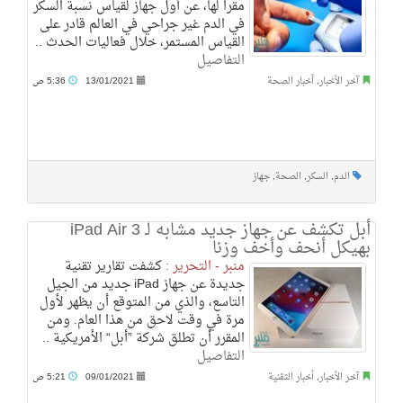
مقراً لها، عن أول جهاز لقياس نسبة السكر
في الدم غير جراحي في العالم قادر على
القياس المستمر، خلال فعاليات الحدث ..
التفاصيل
آخر الأخبار
,
أخبار الصحة
13/01/2021
5:36 ص
الدم
,
السكر
,
الصحة
,
جهاز
أبل تكشف عن جهاز جديد مشابه لـ iPad Air 3
بهيكل أنحف وأخف وزنا
منبر - التحرير :
كشفت تقارير تقنية
جديدة عن جهاز iPad جديد من الجيل
التاسع، والذي من المتوقع أن يظهر لأول
مرة في وقت لاحق من هذا العام. ومن
المقرر أن تطلق شركة ”أبل“ الأمريكية ..
التفاصيل
آخر الأخبار
,
أخبار التقنية
09/01/2021
5:21 ص