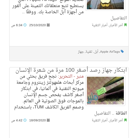
يستطيع تتبع متعلقاتك الثمينة على الفور
من أجهزة أبل الخاصة بك. ووفقًا ..
التفاصيل
آخر الأخبار
,
أخبار التقنية
25/10/2020
6:34 ص
Apple AirTags
,
أبل
,
تقنية
,
جهاز
ابتكار جهاز رصد أصغر 100 مرة من شعرة الإنسان‎
منبر - التحرير:
نجح فريق بحثي من
مركز أبحاث هلمهولتز زينتروم وجامعة
ميونخ التقنية في ألمانيا، في ابتكار
أصغر كاشف يفحص جسم الإنسان
بالموجات فوق الصوتية في العالم.
وصمم الفريق الكاشف TUM، باستخدام
الطاقة ..
التفاصيل
آخر الأخبار
,
أخبار التقنية
18/09/2020
4:42 ص