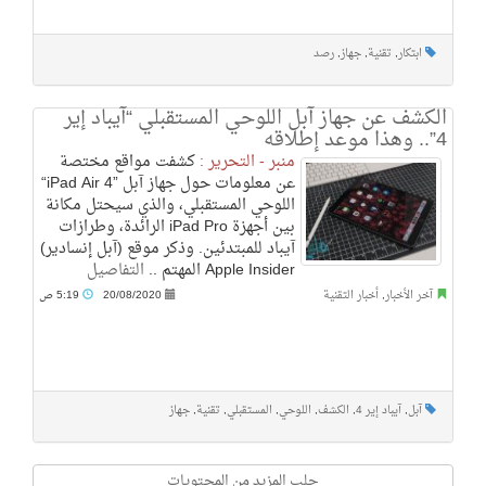
ابتكار
,
تقنية
,
جهاز
,
رصد
الكشف عن جهاز آبل اللوحي المستقبلي “آيباد إير
4”.. وهذا موعد إطلاقه
منبر - التحرير :
كشفت مواقع مختصة
عن معلومات حول جهاز آبل ”iPad Air 4“
اللوحي المستقبلي، والذي سيحتل مكانة
بين أجهزة iPad Pro الرائدة، وطرازات
آيباد للمبتدئين. وذكر موقع (آبل إنسادير)
Apple Insider المهتم ..
التفاصيل
آخر الأخبار
,
أخبار التقنية
20/08/2020
5:19 ص
آبل
,
آيباد إير 4
,
الكشف
,
اللوحي
,
المستقبلي
,
تقنية
,
جهاز
جلب المزيد من المحتويات