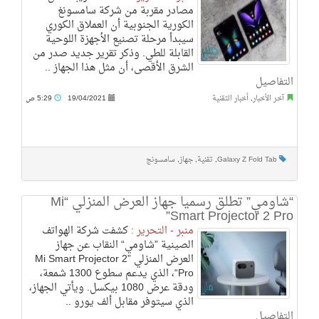
مصادر مقربة من شركة سامسونغ
الكورية الجنوبية أن العملاق الكوري
سيبدأ مرحلة تصنيع الأجهزة اللوحية
القابلة للطي. وذكر تقرير جديد صدر من
الشرق الأقصى، أن مثل هذا الجهاز ..
التفاصيل
آخر الأخبار
,
أخبار التقنية
19/04/2021
5:29 ص
Galaxy Z Fold Tab
,
تقنية
,
جهاز
,
سامسونج
“شاومي” تطلق رسميا جهاز العرض المنزلي “Mi
Smart Projector 2 Pro”
منبر - التحرير :
كشفت شركة الهواتف
الصينية ”شاومي“ النقاب عن جهاز
العرض المنزلي ”Mi Smart Projector 2
Pro“، الذي يدعم سطوع 1300 شمعة،
ودقة عرض 1080 بيكسل. ويأتي الجهاز،
الذي سيتوفر مقابل ألف يورو ..
التفاصيل