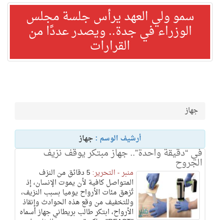
سمو ولي العهد يرأس جلسة مجلس
الوزراء في جدة.. ويصدر عددًا من
القرارات
جهاز
أرشيف الوسم :
جهاز
في “دقيقة واحدة”.. جهاز مبتكر يوقف نزيف
الجروح
منبر - التحرير:
5 دقائق من النزف
المتواصل كافية لأن يموت الإنسان، إذ
تُزهق مئات الأرواح يوميا بسبب النزيف،
وللتخفيف من وقع هذه الحوادث وإنقاذ
الأرواح، ابتكر طالب بريطاني جهاز أسماه