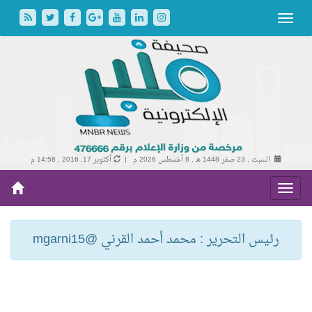
السبت , 23 صفر 1448 هـ ,
8 أغسطس 2026 م |
أكتوبر 17, 2016 , 14:58 م
رئيس التحرير : محمد أحمد القرني @mgarni15