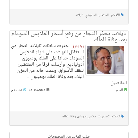
الأخضر
,
المنتخب السعودي
,
تايلاند
تايلاند تحذر التجار من رفع أسعار الملابس السوداء
بعد وفاة الملك
رويترز :
حذرت سلطات تايلاند التجار من
استغلال التهافت على شراء الملابس
السوداء حدادا على الملك بوميبون
أدولياديج وأرسلت فرقا من المفتشين
لتفقد الأسواق. وعمت حالة من الحزن
البلاد بعد وفاة الملك بوميبون ..
التفاصيل
العالم
15/10/2016
12:23 م
تايلاند
,
تحذيرات
,
ملابس سوداء
,
وفاة الملك
جلب المزيد من المحتويات