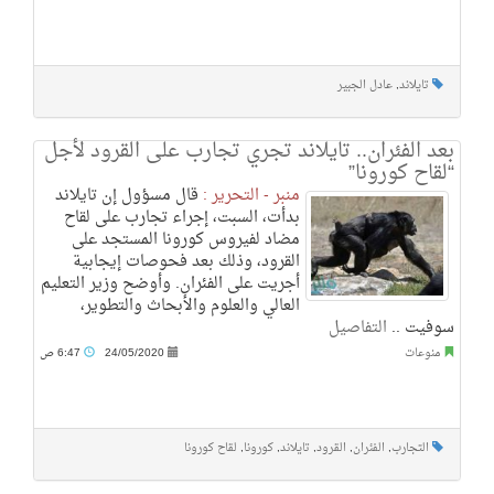
تايلاند
,
عادل الجبير
بعد الفئران.. تايلاند تجري تجارب على القرود لأجل
“لقاح كورونا”
منبر - التحرير :
قال مسؤول إن تايلاند
بدأت، السبت، إجراء تجارب على لقاح
مضاد لفيروس كورونا المستجد على
القرود، وذلك بعد فحوصات إيجابية
أجريت على الفئران. وأوضح وزير التعليم
العالي والعلوم والأبحاث والتطوير،
سوفيت ..
التفاصيل
منوعات
24/05/2020
6:47 ص
التجارب
,
الفئران
,
القرود
,
تايلاند
,
كورونا
,
لقاح كورونا