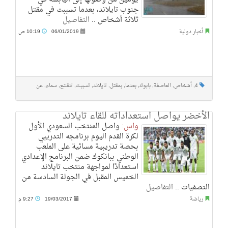
جنوب تايلاند، بعدما تسببت في مقتل
ثلاثة أشخاص ..
التفاصيل
أخبار دولية
06/01/2019
10:19 ص
4
,
أشخاص
,
العاصفة
,
بابوك
,
بعدما
,
بمقتل
,
تايلاند
,
تسببت
,
تنقشع
,
سماء
,
عن
الأخضر يواصل استعداداته للقاء تايلاند
واس:
واصل المنتخب السعودي الأول
لكرة القدم اليوم برنامجه التدريبي
بحصة تدريبية مسائية على الملعب
الوطني ببانكوك ضمن البرنامج الإعدادي
استعدادًا لمواجهة منتخب تايلاند
الخميس المقبل في الجولة السادسة من
التصفيات ..
التفاصيل
رياضة
19/03/2017
9:27 م