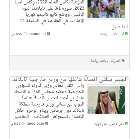
المؤهلة لكأس العالم 2022، وكأس آسيا
2023، بفوزه 3/1 على تايلاند، اليوم
الإثنين. ووضع كايو كانيدو كوريا
الإمارات في المقدمة في الدقيقة 14، ..
التفاصيل
آخر الأخبار
,
رياضة
08/06/2021
5:02 ص
الإمارات
,
تايلاند
,
رياضة
الجبير يتلقى اتصالًا هاتفيًا من وزير خارجية تايلاند
واس:
تلقى معالي وزير الدولة للشؤون
الخارجية وعضو مجلس الوزراء الأستاذ
عادل بن أحمد الجبير، اتصالاً هاتفياً
اليوم، من معالي وزير خارجية مملكة
تايلاند دون برمادن ويناي. وجرى خلال
الاتصال، استعراض العلاقات ..
التفاصيل
آخر الأخبار
,
أخبار دولية
26/09/2020
6:56 م