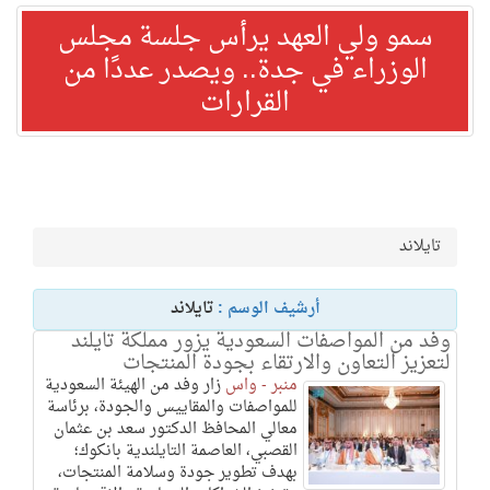
سمو ولي العهد يرأس جلسة مجلس
الوزراء في جدة.. ويصدر عددًا من
القرارات
تايلاند
أرشيف الوسم :
تايلاند
وفد من المواصفات السعودية يزور مملكة تايلند
لتعزيز التعاون والارتقاء بجودة المنتجات
منبر - واس
زار وفد من الهيئة السعودية
للمواصفات والمقاييس والجودة، برئاسة
معالي المحافظ الدكتور سعد بن عثمان
القصبي، العاصمة التايلندية بانكوك؛
بهدف تطوير جودة وسلامة المنتجات،