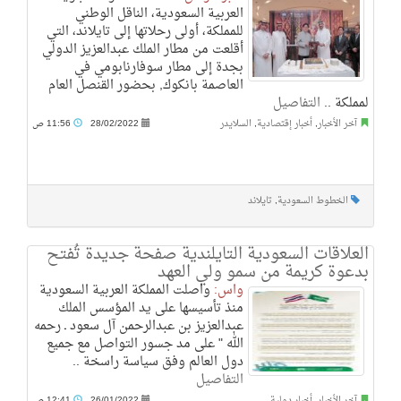
العربية السعودية، الناقل الوطني
للمملكة، أولى رحلاتها إلى تايلاند، التي
أقلعت من مطار الملك عبدالعزيز الدولي
بجدة إلى مطار سوفارنابومي في
العاصمة بانكوك, بحضور القنصل العام
لمملكة ..
التفاصيل
آخر الأخبار
,
أخبار إقتصادية
,
السلايدر
28/02/2022
11:56 ص
الخطوط السعودية
,
تايلاند
العلاقات السعودية التايلندية صفحة جديدة تُفتح
بدعوة كريمة من سمو ولي العهد
واس:
واصلت المملكة العربية السعودية
منذ تأسيسها على يد المؤسس الملك
عبدالعزيز بن عبدالرحمن آل سعود ـ رحمه
الله " على مد جسور التواصل مع جميع
دول العالم وفق سياسة راسخة ..
التفاصيل
آخر الأخبار
,
أخبار دولية
26/01/2022
12:41 ص