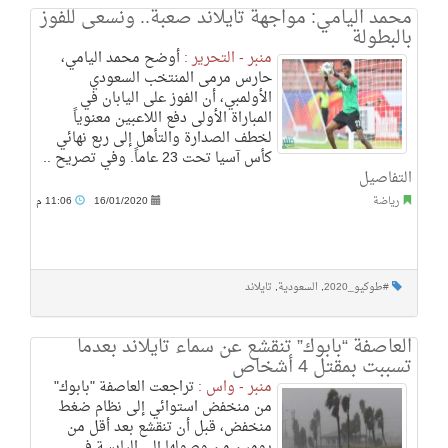
محمد اليامي: مواجهة تايلاند صعبة.. ونسعى للفوز
بالبطولة
منبر - التحرير :
أوضح محمد اليامي،
حارس مرمى المنتخب السعودي
الأولمبي، أن الفوز على اليابان في
المباراة الأولى دفع اللاعبين معنوياً
لخطف الصدارة والتأهل إلى ربع نهائي
كأس آسيا تحت 23 عاماً. وفي تصريح ..
التفاصيل
رياضة
16/01/2020
11:06 م
#طوكيو_2020
,
السعودية
,
تايلاند
العاصفة “بابوك” تنقشع عن سماء تايلاند بعدما
تسببت بمقتل 4 أشخاص
منبر - واس :
تراجعت العاصفة "بابوك"
من منخفض استوائي إلى نظام ضغط
منخفض، قبل أن تنقشع بعد أقل من
يومين من وصولها إلى اليابسة في