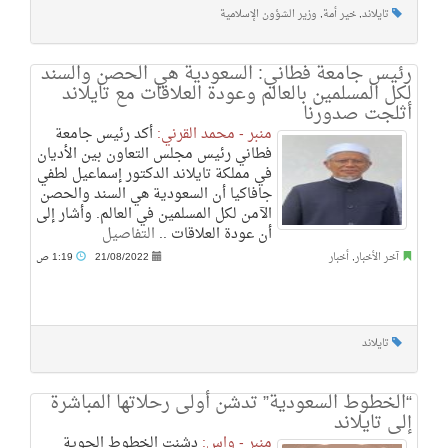
تايلاند
,
خير أمة
,
وزير الشؤون الإسلامية
رئيس جامعة فطاني: السعودية هي الحصن والسند
لكل المسلمين بالعالم وعودة العلاقات مع تايلاند
أثلجت صدورنا
منبر - محمد القرني:
أكد رئيس جامعة
فطاني رئيس مجلس التعاون بين الأديان
في مملكة تايلاند الدكتور إسماعيل لطفي
جافاكيا أن السعودية هي السند والحصن
الآمن لكل المسلمين في العالم. وأشار إلى
أن عودة العلاقات ..
التفاصيل
آخر الأخبار
,
أخبار
21/08/2022
1:19 ص
تايلاند
“الخطوط السعودية” تدشن أولى رحلاتها المباشرة
إلى تايلاند
منبر - واس:
دشنت الخطوط الجوية