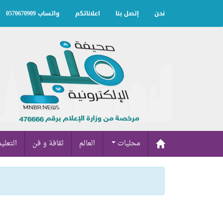
نحن
إتصل بنا
اعلاناتكم
واتساب 0570670909
محليات
العالم
ثقافة و فن
التعلي