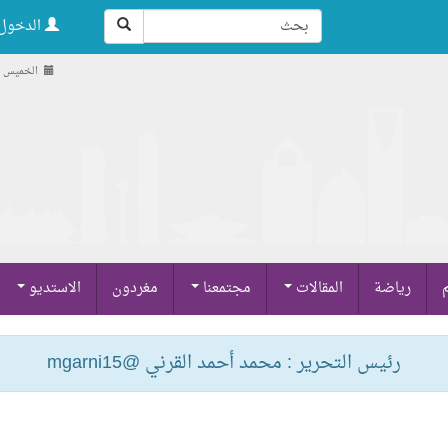
الدخول 
الخميس , 21 صفر 1448 ه
م
رياضة
المقالات
مجتمعنا
مغردون
الاستديو
رئيس التحرير : محمد أحمد القرني @mgarni15