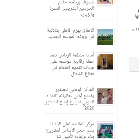
ضيوف برنامج خادم
الحرمين الشريفين للعمرة
والزيارة
ها
الاتفاق يهزم الأهلي بثلاثية
في بروفة الموسم الجديد
أمانة منطقة الرياض تنفذ
حملة رقابية موسعة على
عربات تقديم الطعام في
قطاع الشمال
المركز الوطني للصقور
يفتتح أولى فعالياته “المزاد
الدولي لمزارع إنتاج الصقور
2026”
مركز الملك سلمان للإغاثة
يضع حجر الأساس لمشروع
بناء وإعادة تأهيل 13