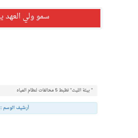
سمو ولي العهد ي
" بيئة الليث" تظبط 5 مخالفات لنظام المياه
أرشيف الوسم :