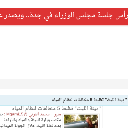
رأس جلسة مجلس الوزراء في جدة.. ويصدر عدد
” بيئة الليث” تظبط 5 مخالفات لنظام المياه
” بيئة الليث” تظبط 5 مخالفات لنظام المياه
منبر _ محمد القرني @Mgarni15 :
ضب
مكتب وزارة البيئة والمياه والزراعة