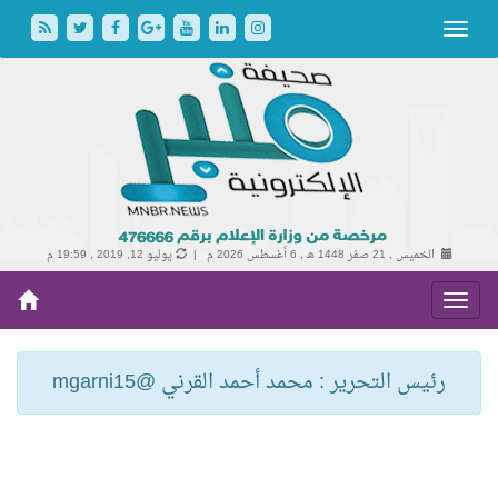
الخميس , 21 صفر 1448 هـ ,
6 أغسطس 2026 م |
يوليو 12, 2019 , 19:59 م
رئيس التحرير : محمد أحمد القرني @mgarni15