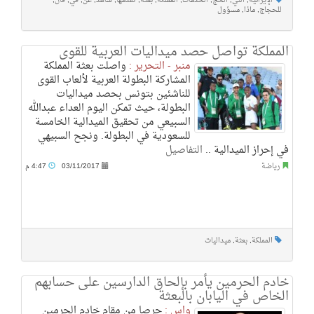
الإيرانية
,
التي
,
الحج
,
الخدمات
,
المملكة
,
بعثة
,
تقدمها
,
شاهد
,
عن
,
في
,
قال
,
للحجاج
,
ماذا
,
مسؤول
المملكة تواصل حصد ميداليات العربية للقوى
منبر - التحرير :
واصلت بعثة المملكة
المشاركة البطولة العربية لألعاب القوى
للناشئين بتونس بحصد ميداليات
البطولة، حيث تمكن اليوم العداء عبدالله
السبيعي من تحقيق الميدالية الخامسة
للسعودية في البطولة. ونجح السبيهي
في إحراز الميدالية ..
التفاصيل
رياضة
03/11/2017
4:47 م
المملكة
,
بعثة
,
ميداليات
خادم الحرمين يأمر بإلحاق الدارسين على حسابهم
الخاص في اليابان بالبعثة
واس :
حرصا من مقام خادم الحرمين