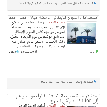
استخدمت
,
الحقائق
,
بعثة
,
تقصي
,
دوما
,
سامة
,
في
,
كسلاح
,
كيميائية
,
مادة
استعدادًا لـ السوبر الإيطالي .. بعثة ميلان تصل جدة
منبر - التحرير:
وصلت بعثة نادي ميلان
الإيطالي إلى مدينة جدة وذلك استعدادًا
لخوض مواجهة كأس السوبر الإيطالي
ضد نادي يوفنتوس يوم الأربعاء المقبل.
ونشر الحساب الرسمي لنادي ميلان عبر
تويتر صورًا من وصول ..
التفاصيل
رياضة
13/01/2019
1:03 م
استعدادا
,
الإيطالي
,
السوبر
,
بعثة
,
تصل
,
جدة
,
لـ
,
ميلان
بعثة فرنسية سعودية تكتشف آثاراً يعود تاريخها
إلى 100 ألف عام في الخرج
منبر - التحرير
أعلنت الهيئة العامة