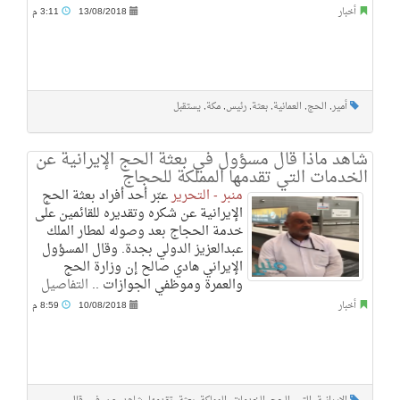
أخبار
13/08/2018
3:11 م
أمير
,
الحج
,
العمانية
,
بعثة
,
رئيس
,
مكة
,
يستقبل
شاهد ماذا قال مسؤول في بعثة الحج الإيرانية عن
الخدمات التي تقدمها المملكة للحجاج
منبر - التحرير
عبّر أحد أفراد بعثة الحج
الإيرانية عن شكره وتقديره للقائمين على
خدمة الحجاج بعد وصوله لمطار الملك
عبدالعزيز الدولي بجدة. وقال المسؤول
الإيراني هادي صالح إن وزارة الحج
والعمرة وموظفي الجوازات ..
التفاصيل
أخبار
10/08/2018
8:59 م