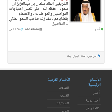
الشريفين الملك سلمان بن عبدالعزيز آل
سعود - حفظه الله - على تلمس احتياجات
المواطنين والمواطنات ، والاهتمام
بقضاياهم ، فقد زف صاحب السمو الملكي
..
التفاصيل
أخبار
03/09/2016
12:08 ص
الدراسين
,
الملك
,
اليابان
,
بعثة
الأقسام
الأقسام الفرعية
الرئيسية
المقالات
أخبار
الفيديو
أخبار دولية
الصوتيات
ثقافة و فن
الصور