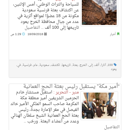
للسياحة والتراث الوطني، أمس الإثنين،
عن اكتشاف بعثة فرنسية سعودية
مكونة من 18 عضوًا لمواقع أثرية في
عدد من جبال محافظة الخرج يعود
تاريخها إلى 100 ألف ..
التفاصيل
أخبار
18/09/2018
1:29 ص
100
,
آثارا
,
ألف
,
إلى
,
الخرج
,
بعثة
,
تاريخها
,
تكتشف
,
سعودية
,
عام
,
فرنسية
,
في
,
يعود
“أمير مكة” يستقبل رئيس بعثة الحج العمانية
منبر - التحرير :
استقبل مستشار خادم
الحرمين الشريفين أمير منطقة مكة
المكرمة صاحب السمو الملكي الأمير خالد
الفيصل في مقر الإمارة بجدة، رئيس
بعثة الحج العمانية الشيخ سلطان الهنائي
وعدد من أعضاء البعثة. ورحّب ..
التفاصيل