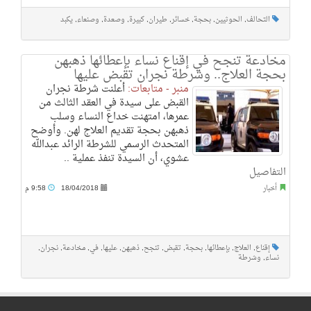
التحالف
,
الحوثيين
,
بحجة
,
خسائر
,
طيران
,
كبيرة
,
وصعدة
,
وصنعاء
,
يكبد
مخادعة تنجح في إقناع نساء بإعطائها ذهبهن
بحجة العلاج.. وشرطة نجران تقبض عليها
منبر - متابعات:
أعلنت شرطة نجران
القبض على سيدة في العقد الثالث من
عمرها، امتهنت خداع النساء وسلب
ذهبهن بحجة تقديم العلاج لهن. وأوضح
المتحدث الرسمي للشرطة الرائد عبدالله
عشوي، أن السيدة تنفذ عملية ..
التفاصيل
أخبار
18/04/2018
9:58 م
إقناع
,
العلاج
,
بإعطائها
,
بحجة
,
تقبض
,
تنجح
,
ذهبهن
,
عليها
,
في
,
مخادعة
,
نجران
,
نساء
,
وشرطة