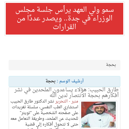
سمو ولي العهد يرأس جلسة مجلس
الوزراء في جدة.. ويصدر عددًا من
القرارات
بحجة
أرشيف الوسم :
بحجة
طارق الحبيب: هؤلاء يساعدون الملحدين في نشر
أفكارهم بحجة الانتصار لدين الله
منبر - التحرير
نشر الدكتور طارق الحبيب
استشاري الطب النفسي، سلسلة تغريدات
على صفحته الشخصية على "تويتر"
للحديث عن الملحد، وطريقة التعامل معه
حتى لا تتحول أفكاره إلى قضية