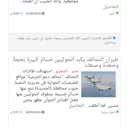
مجتمعية. وأكد الحبيب أن الملحد ..
التفاصيل
أخبار
11/08/2018
6:09 م
أفكارهم
,
الانتصار
,
الحبيب
,
الله
,
الملحدين
,
بحجة
,
طارق
,
في
,
لدين
,
نشر
,
هؤلاء
,
يساعدون
طيران التحالف يكبد الحوثيين خسائر كبيرة بحجة
وصعدة وصنعاء
منبر - التحرير :
استهدفت طائرات
التحالف " تحالف دعم الشرعية" مواقع
للمليشيات الحوثية فى مديرية التحيتا
جنوب محافظة (الحديدة) نتج عنها
خسائر جسيمة بصفوف الحوثيين منها
مقتل القيادى الحوثى مطهر يحيى
حسين. كما أطلقت ..
التفاصيل
أخبار دولية
19/05/2018
5:07 م